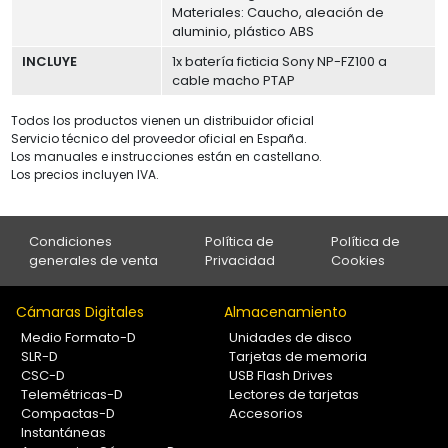
Materiales: Caucho, aleación de
aluminio, plástico ABS
INCLUYE
1x batería ficticia Sony NP-FZ100 a
cable macho PTAP
Todos los productos vienen un distribuidor oficial
Servicio técnico del proveedor oficial en España.
Los manuales e instrucciones están en castellano.
Los precios incluyen IVA.
Condiciones
Política de
Política de
generales de venta
Privacidad
Cookies
Cámaras Digitales
Almacenamiento
Medio Formato-D
Unidades de disco
SLR-D
Tarjetas de memoria
CSC-D
USB Flash Drives
Telemétricas-D
Lectores de tarjetas
Compactas-D
Accesorios
Instantáneas