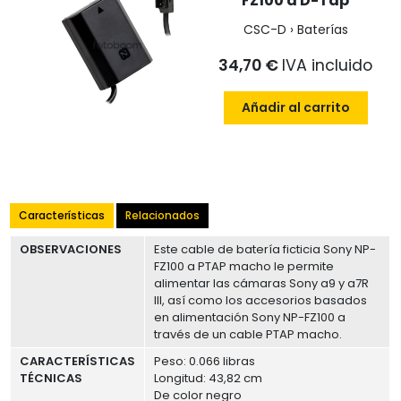
FZ100 a D-Tap
CSC-D › Baterías
34,70 €
IVA incluido
Añadir al carrito
Características
Relacionados
OBSERVACIONES
Este cable de batería ficticia Sony NP-
FZ100 a PTAP macho le permite
alimentar las cámaras Sony a9 y a7R
III, así como los accesorios basados
en alimentación Sony NP-FZ100 a
través de un cable PTAP macho.
CARACTERÍSTICAS
Peso: 0.066 libras
TÉCNICAS
Longitud: 43,82 cm
De color negro