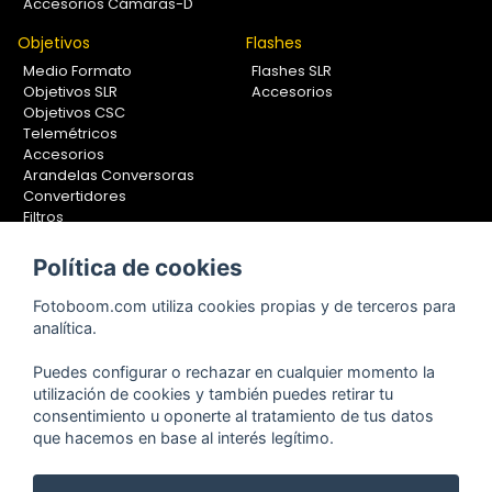
Accesorios Cámaras-D
Objetivos
Flashes
Medio Formato
Flashes SLR
Objetivos SLR
Accesorios
Objetivos CSC
Telemétricos
Accesorios
Arandelas Conversoras
Convertidores
Filtros
Lentes Aproximación
Calibradores
Política de cookies
Soportes Fotografía
Fotoboom.com utiliza cookies propias y de terceros para
Monopiés
analítica.
Rótulas
Trípodes
Puedes configurar o rechazar en cualquier momento la
Kit Completos
utilización de cookies y también puedes retirar tu
Accesorios
consentimiento u oponerte al tratamiento de tus datos
que hacemos en base al interés legítimo.