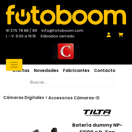
91 375 78 88 / 89
info@fotoboom.com
L - V: 9:00 a 19:15
Sábados cerrado
Ofertas
Novedades
Fabricantes
Contacto
Cámaras Digitales
Accesorios Cámaras-D
Batería dummy NP-