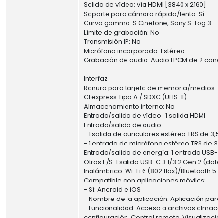
Salida de vídeo: vía HDMI [3840 x 2160]
Soporte para cámara rápida/lenta: Sí
Curva gamma: S Cinetone, Sony S-Log 3
Límite de grabación: No
Transmisión IP: No
Micrófono incorporado: Estéreo
Grabación de audio: Audio LPCM de 2 canal
Interfaz
Ranura para tarjeta de memoria/medios: 
CFexpress Tipo A / SDXC (UHS-II)
Almacenamiento interno: No
Entrada/salida de vídeo : 1 salida HDMI
Entrada/salida de audio :
- 1 salida de auriculares estéreo TRS de 3,
- 1 entrada de micrófono estéreo TRS de 3
Entrada/salida de energía: 1 entrada USB
Otras E/S: 1 salida USB-C 3.1/3.2 Gen 2 (d
Inalámbrico: Wi-Fi 6 (802.11ax)/Bluetooth 5
Compatible con aplicaciones móviles:
- Sí: Android e iOS
- Nombre de la aplicación: Aplicación pa
- Funcionalidad: Acceso a archivos almac
configuración, Control remoto, Visualizaci