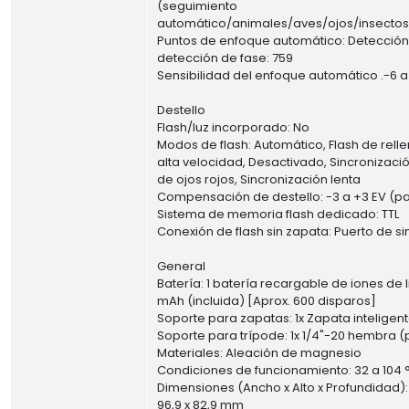
(seguimiento
automático/animales/aves/ojos/insectos
Puntos de enfoque automático: Detección
detección de fase: 759
Sensibilidad del enfoque automático .-6 a
Destello
Flash/luz incorporado: No
Modos de flash: Automático, Flash de rell
alta velocidad, Desactivado, Sincronizaci
de ojos rojos, Sincronización lenta
Compensación de destello: -3 a +3 EV (pas
Sistema de memoria flash dedicado: TTL
Conexión de flash sin zapata: Puerto de s
General
Batería: 1 batería recargable de iones de l
mAh (incluida) [Aprox. 600 disparos]
Soporte para zapatas: 1x Zapata inteligen
Soporte para trípode: 1x 1/4"-20 hembra (p
Materiales: Aleación de magnesio
Condiciones de funcionamiento: 32 a 104 °
Dimensiones (Ancho x Alto x Profundidad): 5,2
96,9 x 82,9 mm