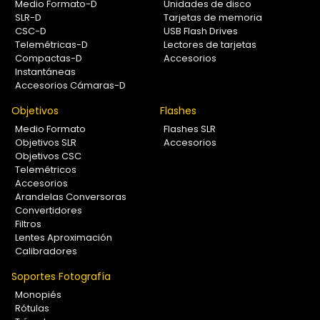
Medio Formato-D
Unidades de disco
SLR-D
Tarjetas de memoria
CSC-D
USB Flash Drives
Telemétricas-D
Lectores de tarjetas
Compactas-D
Accesorios
Instantáneas
Accesorios Cámaras-D
Objetivos
Flashes
Medio Formato
Flashes SLR
Objetivos SLR
Accesorios
Objetivos CSC
Telemétricos
Accesorios
Arandelas Conversoras
Convertidores
Filtros
Lentes Aproximación
Calibradores
Soportes Fotografía
Monopiés
Rótulas