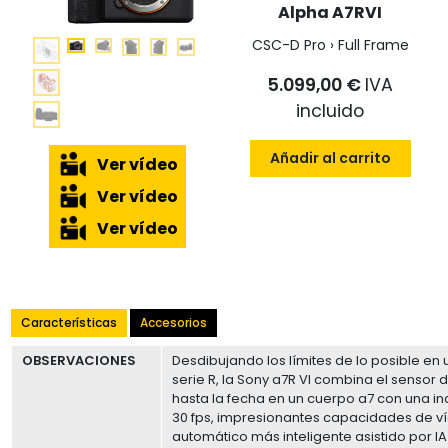
Alpha A7RVI
CSC-D Pro › Full Frame
5.099,00 €
IVA
incluido
Añadir al carrito
Ver vídeo
Ver vídeo
Ver vídeo
Características
Accesorios
OBSERVACIONES
Desdibujando los límites de lo posible en
serie R, la Sony a7R VI combina el sensor
hasta la fecha en un cuerpo a7 con una in
30 fps, impresionantes capacidades de v
automático más inteligente asistido por I