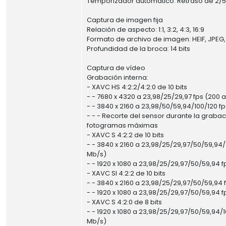
Temporizador automático: Retraso de 2/
Captura de imagen fija
Relación de aspecto: 1:1, 3:2, 4:3, 16:9
Formato de archivo de imagen: HEIF, JPEG
Profundidad de la broca: 14 bits
Captura de vídeo
Grabación interna:
- XAVC HS 4:2:2/4:2:0 de 10 bits
- - 7680 x 4320 a 23,98/25/29,97 fps (200 
- - 3840 x 2160 a 23,98/50/59,94/100/120 f
- - - Recorte del sensor durante la graba
fotogramas máximas
- XAVC S 4:2:2 de 10 bits
- - 3840 x 2160 a 23,98/25/29,97/50/59,94/
Mb/s)
- - 1920 x 1080 a 23,98/25/29,97/50/59,94 
- XAVC SI 4:2:2 de 10 bits
- - 3840 x 2160 a 23,98/25/29,97/50/59,94 
- - 1920 x 1080 a 23,98/25/29,97/50/59,94 
- XAVC S 4:2:0 de 8 bits
- - 1920 x 1080 a 23,98/25/29,97/50/59,94/1
Mb/s)