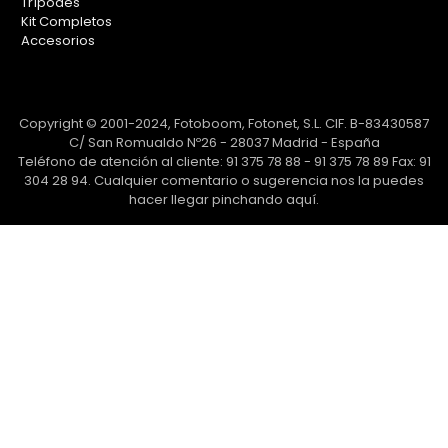
Trípodes
Kit Completos
Accesorios
Copyright © 2001-2024, Fotoboom, Fotonet, S.L. CIF. B-83430587
C/ San Romualdo Nº26 - 28037 Madrid - España
Teléfono de atención al cliente: 91 375 78 88 - 91 375 78 89 Fax: 91
304 28 94. Cualquier comentario o sugerencia nos la puedes
hacer llegar
pinchando aquí.