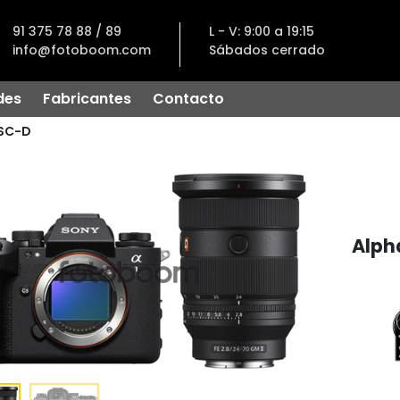
91 375 78 88 / 89
L - V: 9:00 a 19:15
info@fotoboom.com
Sábados cerrado
des
Fabricantes
Contacto
SC-D
Alph