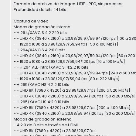
Formato de archivo de imagen: HEIF, JPEG, sin procesar
Profundidad de bits: 14 bits
Captura de video
Modos de grabación interna:
- H.264/XAVC S 4:2:2 10 bits
- - UHD 4K (3840 x 2160) a 23,98/29,97/59,94/120 fps [100 a 28
- - 1920 x 1080 a 23,98/29,97/59,94 fps [50 a 100 Mb/s]
- H.264/XAVC S 4:2:0 8 bits
- - UHD 4K (3840 x 2160) a 23,98/29,97/59,94/120 fps [60 a 200
- - 1920 x 1080 a 23,98/29,97/59,94/120 fps [16 a 100 Mb/s]
- - H.264 ALL-Intra/XAVC SI 4:2:2 10 bits
- - UHD 4K (3840 x 2160) a 23,98/29,97/59,94 fps [240 a 600 M
- - 1920 x 1080 a 23,98/29,97/59,94 fps [89 a 222 Mb/s]
- H.265/XAVC HS 4:2:2 10 bits
- - UHD 8K (7680 x 4320) a 23,98/29,97 fps [260 a 520 Mb/s]
- - UHD 4K (3840 x 2160) a 23,98/59,94/120 fps [50 a 280 Mb/s]
- H.265/XAVC HS 4:2:0 10 bits
- - UHD 8K (7680 x 4320) a 23,98/29,97 fps [200 a 400 Mb/s]
- - UHD 4K (3840 x 2160) a 23,98/59,94/120 fps [30 a 200 Mb/s]
Modos de grabación externa:
- 4:2:0 de 8 bits a través de HDMI
- - UHD 8K (7680 x 4320) a 23,98/29,97 fps