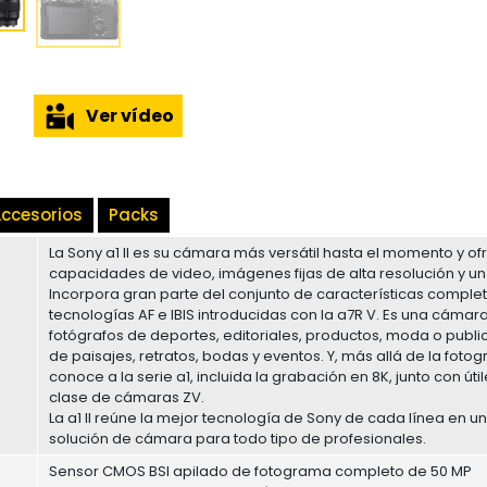
Ver vídeo
ccesorios
Packs
La Sony a1 II es su cámara más versátil hasta el momento y o
capacidades de video, imágenes fijas de alta resolución y un
Incorpora gran parte del conjunto de características completas
tecnologías AF e IBIS introducidas con la a7R V. Es una cáma
fotógrafos de deportes, editoriales, productos, moda o publi
de paisajes, retratos, bodas y eventos. Y, más allá de la fotog
conoce a la serie a1, incluida la grabación en 8K, junto con ú
clase de cámaras ZV.
La a1 II reúne la mejor tecnología de Sony de cada línea en un
solución de cámara para todo tipo de profesionales.
Sensor CMOS BSI apilado de fotograma completo de 50 MP