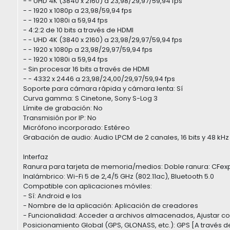
- - UHD 4K (3840 x 2160) a 23,98/29,97/59,94 fps
- - 1920 x 1080p a 23,98/59,94 fps
- - 1920 x 1080i a 59,94 fps
- 4:2:2 de 10 bits a través de HDMI
- - UHD 4K (3840 x 2160) a 23,98/29,97/59,94 fps
- - 1920 x 1080p a 23,98/29,97/59,94 fps
- - 1920 x 1080i a 59,94 fps
- Sin procesar 16 bits a través de HDMI
- - 4332 x 2446 a 23,98/24,00/29,97/59,94 fps
Soporte para cámara rápida y cámara lenta: Sí
Curva gamma: S Cinetone, Sony S-Log 3
Límite de grabación: No
Transmisión por IP: No
Micrófono incorporado: Estéreo
Grabación de audio: Audio LPCM de 2 canales, 16 bits y 48 kHz
Interfaz
Ranura para tarjeta de memoria/medios: Doble ranura: CFexpr
Inalámbrico: Wi-Fi 5 de 2,4/5 GHz (802.11ac), Bluetooth 5.0
Compatible con aplicaciones móviles:
- Sí: Android e Ios
- Nombre de la aplicación: Aplicación de creadores
- Funcionalidad: Acceder a archivos almacenados, Ajustar con
Posicionamiento Global (GPS, GLONASS, etc.): GPS [A través d