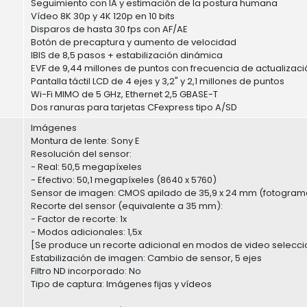
Seguimiento con IA y estimación de la postura humana
Vídeo 8K 30p y 4K 120p en 10 bits
Disparos de hasta 30 fps con AF/AE
Botón de precaptura y aumento de velocidad
IBIS de 8,5 pasos + estabilización dinámica
EVF de 9,44 millones de puntos con frecuencia de actualizaci
Pantalla táctil LCD de 4 ejes y 3,2" y 2,1 millones de puntos
Wi-Fi MIMO de 5 GHz, Ethernet 2,5 GBASE-T
Dos ranuras para tarjetas CFexpress tipo A/SD
Imágenes
Montura de lente: Sony E
Resolución del sensor:
- Real: 50,5 megapíxeles
- Efectivo: 50,1 megapíxeles (8640 x 5760)
Sensor de imagen: CMOS apilado de 35,9 x 24 mm (fotogra
Recorte del sensor (equivalente a 35 mm):
- Factor de recorte: 1x
- Modos adicionales: 1,5x
[Se produce un recorte adicional en modos de video selecc
Estabilización de imagen: Cambio de sensor, 5 ejes
Filtro ND incorporado: No
Tipo de captura: Imágenes fijas y vídeos