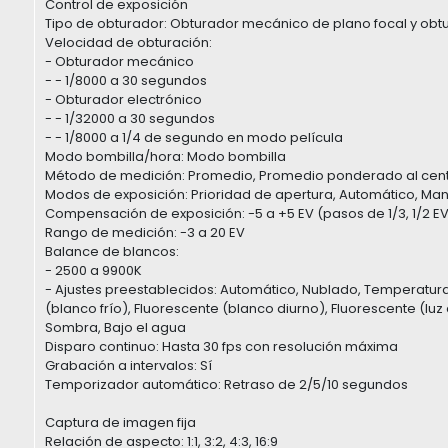
Control de exposición
Tipo de obturador: Obturador mecánico de plano focal y obt
Velocidad de obturación:
- Obturador mecánico
- - 1/8000 a 30 segundos
- Obturador electrónico
- - 1/32000 a 30 segundos
- - 1/8000 a 1/4 de segundo en modo película
Modo bombilla/hora: Modo bombilla
Método de medición: Promedio, Promedio ponderado al centr
Modos de exposición: Prioridad de apertura, Automático, Man
Compensación de exposición: -5 a +5 EV (pasos de 1/3, 1/2 E
Rango de medición: -3 a 20 EV
Balance de blancos:
- 2500 a 9900K
- Ajustes preestablecidos: Automático, Nublado, Temperatura d
(blanco frío), Fluorescente (blanco diurno), Fluorescente (luz
Sombra, Bajo el agua
Disparo continuo: Hasta 30 fps con resolución máxima
Grabación a intervalos: Sí
Temporizador automático: Retraso de 2/5/10 segundos
Captura de imagen fija
Relación de aspecto: 1:1, 3:2, 4:3, 16:9