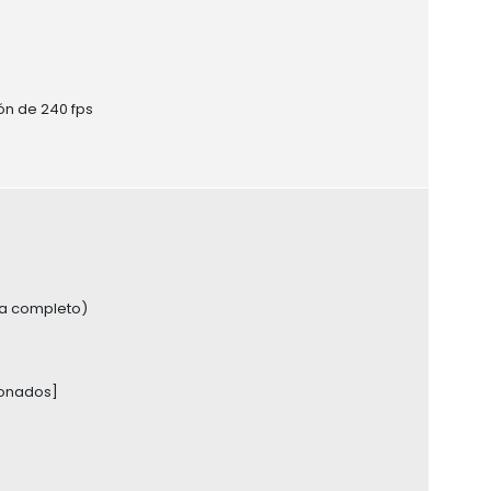
ón de 240 fps
ma completo)
ionados]