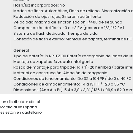
Flash/luz incorporados: No
Modos de flash: Automático, Flash de relleno, Sincronización 
Reducción de ojos rojos, Sincronización lenta
Velocidad máxima de sincronización: 1/400 de segundo
Compensación del flash: -3 a +3 EV (pasos de 1/3, 1/2 EV)
Sistema de flash dedicado: Tiempo de vida
Conexión de flash externo: Montaje en zapata, terminal de PC
General
Tipo de batería: 1x NP-FZ100 Batería recargable de iones de li
Montaje de zapatos: 1x zapata inteligente
Rosca de montaje para trípode: 1x 1/4"-20 hembra (parte infer
Material de construcción: Aleación de magnesio
Condiciones de funcionamiento: De 32 a 104 °F / de 0 a 40 °C
Condiciones de almacenamiento: -4 a 131 °F / -20 a 55 °C
Dimensiones (An x Al x Pr): 5,4 x 3,8 x 3,3" / 136,1 x 96,9 x 82,9 m
un distribuidor oficial
dor oficial en España.
es están en castellano.