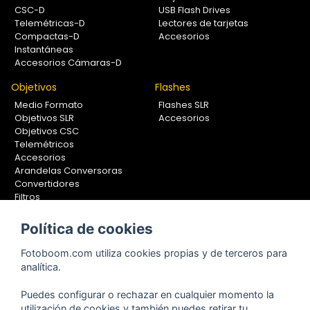
CSC-D
USB Flash Drives
Telemétricas-D
Lectores de tarjetas
Compactas-D
Accesorios
Instantáneas
Accesorios Cámaras-D
Objetivos
Flashes
Medio Formato
Flashes SLR
Objetivos SLR
Accesorios
Objetivos CSC
Telemétricos
Accesorios
Arandelas Conversoras
Convertidores
Filtros
Lentes Aproximación
Calibradores
Política de cookies
Soportes Fotografía
Fotoboom.com utiliza cookies propias y de terceros para
Monopiés
analítica.
Rótulas
Trípodes
Puedes configurar o rechazar en cualquier momento la
Kit Completos
utilización de cookies y también puedes retirar tu