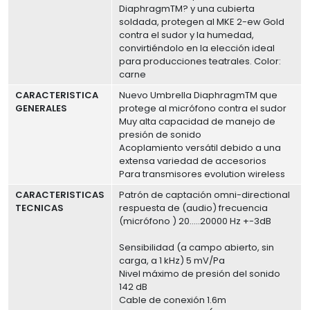
DiaphragmTM? y una cubierta
soldada, protegen al MKE 2-ew Gold
contra el sudor y la humedad,
convirtiéndolo en la elección ideal
para producciones teatrales. Color:
carne
CARACTERISTICA
Nuevo Umbrella DiaphragmTM que
GENERALES
protege al micrófono contra el sudor
Muy alta capacidad de manejo de
presión de sonido
Acoplamiento versátil debido a una
extensa variedad de accesorios
Para transmisores evolution wireless
CARACTERISTICAS
Patrón de captación omni-directional
TECNICAS
respuesta de (audio) frecuencia
(micrófono ) 20.....20000 Hz +-3dB
Sensibilidad (a campo abierto, sin
carga, a 1 kHz) 5 mV/Pa
Nivel máximo de presión del sonido
142 dB
Cable de conexión 1.6m