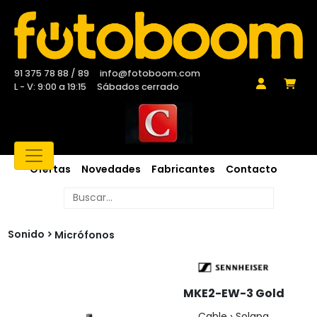
91 375 78 88 / 89
info@fotoboom.com
L - V: 9:00 a 19:15
Sábados cerrado
Ofertas
Novedades
Fabricantes
Contacto
Sonido
Micrófonos
MKE2-EW-3 Gold
Cable › Solapa