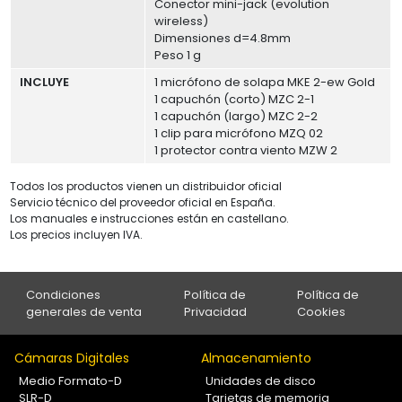
Conector mini-jack (evolution
wireless)
Dimensiones d=4.8mm
Peso 1 g
INCLUYE
1 micrófono de solapa MKE 2-ew Gold
1 capuchón (corto) MZC 2-1
1 capuchón (largo) MZC 2-2
1 clip para micrófono MZQ 02
1 protector contra viento MZW 2
Todos los productos vienen un distribuidor oficial
Servicio técnico del proveedor oficial en España.
Los manuales e instrucciones están en castellano.
Los precios incluyen IVA.
Condiciones
Política de
Política de
generales de venta
Privacidad
Cookies
Cámaras Digitales
Almacenamiento
Medio Formato-D
Unidades de disco
SLR-D
Tarjetas de memoria