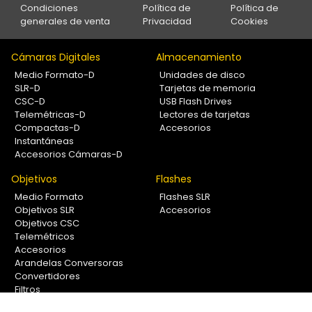
Condiciones
Política de
Política de
generales de venta
Privacidad
Cookies
Cámaras Digitales
Almacenamiento
Medio Formato-D
Unidades de disco
SLR-D
Tarjetas de memoria
CSC-D
USB Flash Drives
Telemétricas-D
Lectores de tarjetas
Compactas-D
Accesorios
Instantáneas
Accesorios Cámaras-D
Objetivos
Flashes
Medio Formato
Flashes SLR
Objetivos SLR
Accesorios
Objetivos CSC
Telemétricos
Accesorios
Arandelas Conversoras
Convertidores
Filtros
Lentes Aproximación