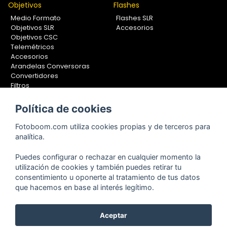
Objetivos
Flashes
Medio Formato
Flashes SLR
Objetivos SLR
Accesorios
Objetivos CSC
Telemétricos
Accesorios
Arandelas Conversoras
Convertidores
Filtros
Lentes Aproximación
Calibradores
Política de cookies
Soportes Fotografía
Fotoboom.com utiliza cookies propias y de terceros para
Monopiés
analítica.
Rótulas
Trípodes
Puedes configurar o rechazar en cualquier momento la
Kit Completos
utilización de cookies y también puedes retirar tu
Accesorios
consentimiento u oponerte al tratamiento de tus datos
que hacemos en base al interés legítimo.
Aceptar
Copyright © 2001-2024, Fotoboom, Fotonet, S.L. CIF. B-83430587
C/ San Romualdo Nº26 - 28037 Madrid - España