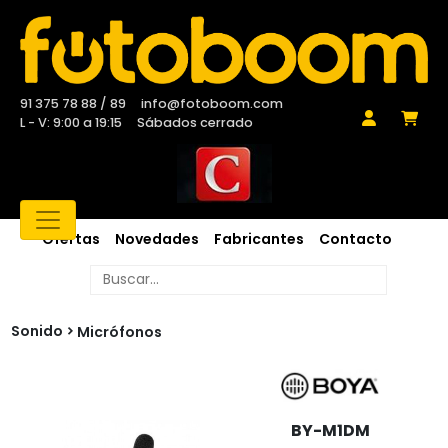
91 375 78 88 / 89
info@fotoboom.com
L - V: 9:00 a 19:15
Sábados cerrado
Ofertas
Novedades
Fabricantes
Contacto
Sonido
Micrófonos
BY-M1DM