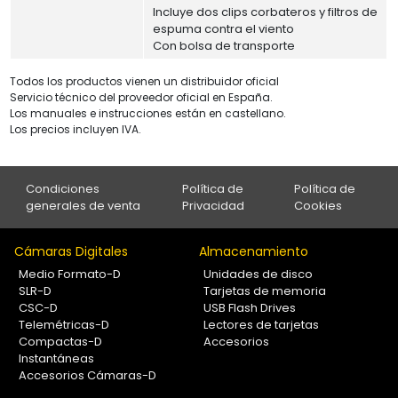
Incluye dos clips corbateros y filtros de
espuma contra el viento
Con bolsa de transporte
Todos los productos vienen un distribuidor oficial
Servicio técnico del proveedor oficial en España.
Los manuales e instrucciones están en castellano.
Los precios incluyen IVA.
Condiciones
Política de
Política de
generales de venta
Privacidad
Cookies
Cámaras Digitales
Almacenamiento
Medio Formato-D
Unidades de disco
SLR-D
Tarjetas de memoria
CSC-D
USB Flash Drives
Telemétricas-D
Lectores de tarjetas
Compactas-D
Accesorios
Instantáneas
Accesorios Cámaras-D