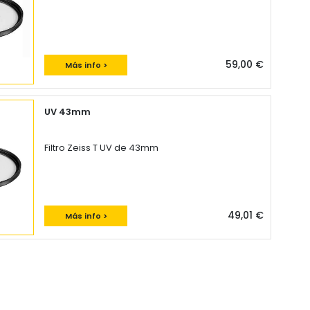
59,00 €
Más info >
UV 43mm
Filtro Zeiss T UV de 43mm
49,01 €
Más info >