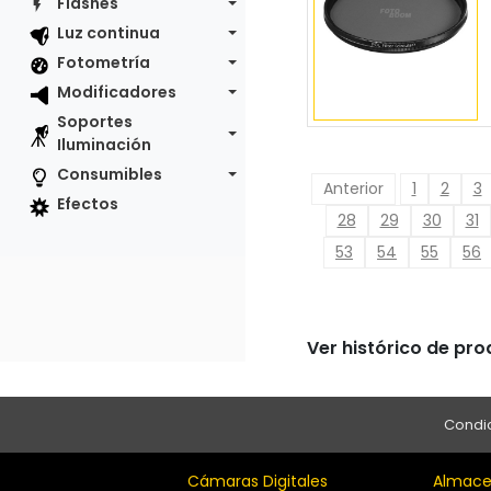
Flashes
Luz continua
Fotometría
Modificadores
Soportes
Iluminación
Consumibles
Anterior
1
2
3
Efectos
28
29
30
31
53
54
55
56
Ver histórico de pr
Condic
Cámaras Digitales
Almace