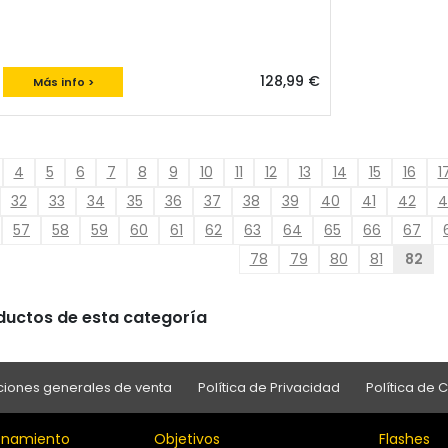
128,99 €
Más info >
4
5
6
7
8
9
10
11
12
13
14
15
16
1
32
33
34
35
36
37
38
39
40
41
42
4
57
58
59
60
61
62
63
64
65
66
67
78
79
80
81
82
oductos de esta categoría
iones generales de venta
Política de Privacidad
Política de 
namiento
Objetivos
Flashes