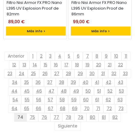
Filtro Nisi Armor FX PRO Nano
Filtro Nisi Armor FX PRO Nano
L395 UV Explosion Proof de
L395 UV Explosion Proof de
82mm
86mm
89,00 €
99,00 €
Más info >
Más info >
Anterior
1
2
3
4
5
6
7
8
9
10
11
12
13
14
15
16
17
18
19
20
21
22
23
24
25
26
27
28
29
30
31
32
33
34
35
36
37
38
39
40
41
42
43
44
45
46
47
48
49
50
51
52
53
54
55
56
57
58
59
60
61
62
63
64
65
66
67
68
69
70
71
72
73
74
75
76
77
78
79
80
81
82
Siguiente