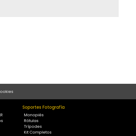
Cookies
Soportes Fotografía
LR
Monopiés
os
Rótulas
Trípodes
Kit Completos