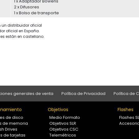
1 x Adaptador Bowens
2 x Difusores
1 x Bolso de transporte
un distribuidor oficial
dor oficial en España.
es están en castellano.
iones generales de venta
Política de Privacidad
Política de 
namiento
Objetivos
Flashes
es de disco
Medio Formato
Flashes S
as de memoria
Objetivos SLR
Accesori
sh Drives
Objetivos CSC
s de tarjetas
Telemétricos