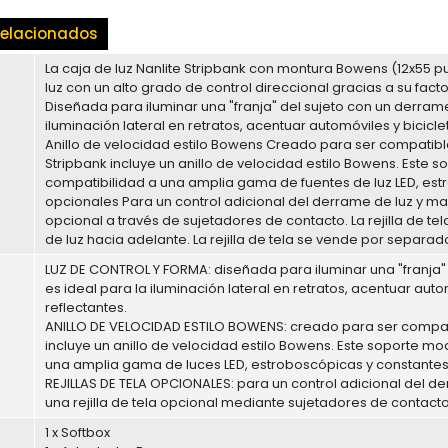
elacionados
La caja de luz Nanlite Stripbank con montura Bowens (12x55 p
luz con un alto grado de control direccional gracias a su fact
Diseñada para iluminar una "franja" del sujeto con un derrame 
iluminación lateral en retratos, acentuar automóviles y biciclet
Anillo de velocidad estilo Bowens Creado para ser compatible 
Stripbank incluye un anillo de velocidad estilo Bowens. Este s
compatibilidad a una amplia gama de fuentes de luz LED, estr
opcionales Para un control adicional del derrame de luz y may
opcional a través de sujetadores de contacto. La rejilla de te
de luz hacia adelante. La rejilla de tela se vende por separa
LUZ DE CONTROL Y FORMA: diseñada para iluminar una "franja" d
es ideal para la iluminación lateral en retratos, acentuar autom
reflectantes.
ANILLO DE VELOCIDAD ESTILO BOWENS: creado para ser compatibl
incluye un anillo de velocidad estilo Bowens. Este soporte mod
una amplia gama de luces LED, estroboscópicas y constantes
REJILLAS DE TELA OPCIONALES: para un control adicional del 
una rejilla de tela opcional mediante sujetadores de contacto
1 x Softbox