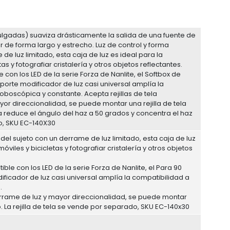
ulgadas) suaviza drásticamente la salida de una fuente de
or de forma largo y estrecho. Luz de control y forma
de luz limitado, esta caja de luz es ideal para la
as y fotografiar cristalería y otros objetos reflectantes.
con los LED de la serie Forza de Nanlite, el Softbox de
oporte modificador de luz casi universal amplía la
oboscópica y constante. Acepta rejillas de tela
or direccionalidad, se puede montar una rejilla de tela
la reduce el ángulo del haz a 50 grados y concentra el haz
do, SKU EC-140X30
el sujeto con un derrame de luz limitado, esta caja de luz
óviles y bicicletas y fotografiar cristalería y otros objetos
e con los LED de la serie Forza de Nanlite, el Para 90
ificador de luz casi universal amplía la compatibilidad a
.
derrame de luz y mayor direccionalidad, se puede montar
. La rejilla de tela se vende por separado, SKU EC-140x30