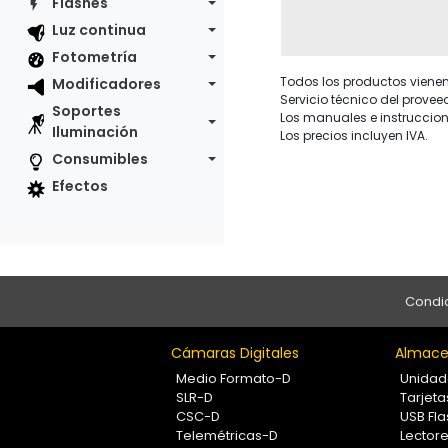
Flashes
Luz continua
Fotometría
Todos los productos vienen 
Modificadores
Servicio técnico del provee
Soportes
Los manuales e instruccion
Iluminación
Los precios incluyen IVA.
Consumibles
Efectos
Condic
Cámaras Digitales
Almace
Medio Formato-D
Unidad
SLR-D
Tarjet
CSC-D
USB Fla
Telemétricas-D
Lectore