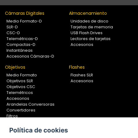
Cámaras Digitales
Almacenamiento
Medio Formato-D
Unidades de disco
SLR-D
Tarjetas de memoria
CSC-D
USB Flash Drives
Telemétricas-D
Lectores de tarjetas
Compactas-D
Accesorios
Instantáneas
Accesorios Cámaras-D
Objetivos
Flashes
Medio Formato
Flashes SLR
Objetivos SLR
Accesorios
Objetivos CSC
Telemétricos
Accesorios
Arandelas Conversoras
Convertidores
Filtros
Lentes Aproximación
Calibradores
Política de cookies