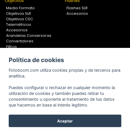
Objetivos
Flashes
Medio Formato
Flashes SLR
Objetivos SLR
Accesorios
Objetivos CSC
Telemétricos
Accesorios
Arandelas Conversoras
Convertidores
Filtros
Lentes Aproximación
Calibradores
Política de cookies
Soportes Fotografía
Fotoboom.com utiliza cookies propias y de terceros para
Monopiés
analítica.
Rótulas
Trípodes
Puedes configurar o rechazar en cualquier momento la
Kit Completos
utilización de cookies y también puedes retirar tu
Accesorios
consentimiento u oponerte al tratamiento de tus datos
que hacemos en base al interés legítimo.
Aceptar
Copyright © 2001-2024, Fotoboom, Fotonet, S.L. CIF. B-83430587
C/ San Romualdo Nº26 - 28037 Madrid - España