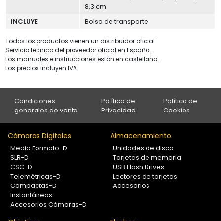
8,3 cm
INCLUYE
Bolso de transporte
Todos los productos vienen un distribuidor oficial
Servicio técnico del proveedor oficial en España.
Los manuales e instrucciones están en castellano.
Los precios incluyen IVA.
Condiciones
Política de
Política de
generales de venta
Privacidad
Cookies
Cámaras Digitales
Almacenamiento
Medio Formato-D
Unidades de disco
SLR-D
Tarjetas de memoria
CSC-D
USB Flash Drives
Telemétricas-D
Lectores de tarjetas
Compactas-D
Accesorios
Instantáneas
Accesorios Cámaras-D