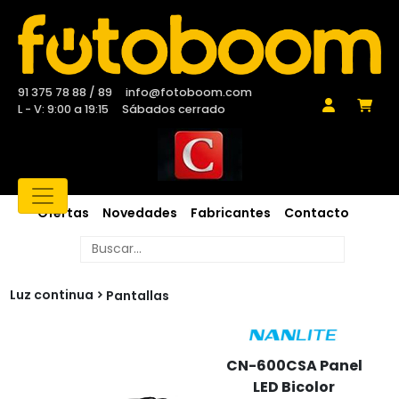
91 375 78 88 / 89
info@fotoboom.com
L - V: 9:00 a 19:15
Sábados cerrado
Ofertas
Novedades
Fabricantes
Contacto
Luz continua
Pantallas
CN-600CSA Panel
LED Bicolor