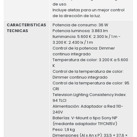
de uso.
Incluye aletas para un mejor control
de la dirección de la luz.
CARACTERISTICAS
Potencia de consumo: 36 W
TECNICAS
Potencia luminosa: 3.883 lm
Iluminancia: 5.600 K: 2.300 lx / 1 m -
3.200 K: 2.430 lx / 1 m
Control de la potencia: Dimmer
continuo integrado
Temperatura de color: 3.200 K a 5.600
K
Control de la temperatura de color:
Dimmer continuo integrado
Control de la temperatura de color: 95
CRI
Television Lighting Consistency Index:
94 TLCI
Alimentación: Adaptador a Red 110-
240V
Baterías: V-Mount o tipo Sony NP
(mediante adaptador TIYCN15V)
Peso: 1,9 kg
Dimensiones (Al x An x P): 33,5 × 37,6 ×