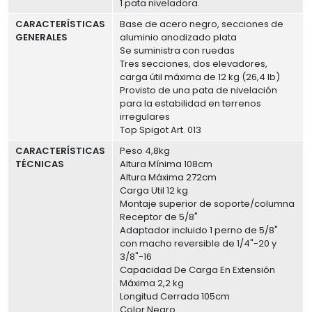
1 pata niveladora.
CARACTERÍSTICAS
Base de acero negro, secciones de
GENERALES
aluminio anodizado plata
Se suministra con ruedas
Tres secciones, dos elevadores,
carga útil máxima de 12 kg (26,4 lb)
Provisto de una pata de nivelación
para la estabilidad en terrenos
irregulares
Top Spigot Art. 013
CARACTERÍSTICAS
Peso 4,8kg
TÉCNICAS
Altura Mínima 108cm
Altura Máxima 272cm
Carga Util 12 kg
Montaje superior de soporte/columna
Receptor de 5/8"
Adaptador incluido 1 perno de 5/8"
con macho reversible de 1/4"-20 y
3/8"-16
Capacidad De Carga En Extensión
Máxima 2,2 kg
Longitud Cerrada 105cm
Color Negro