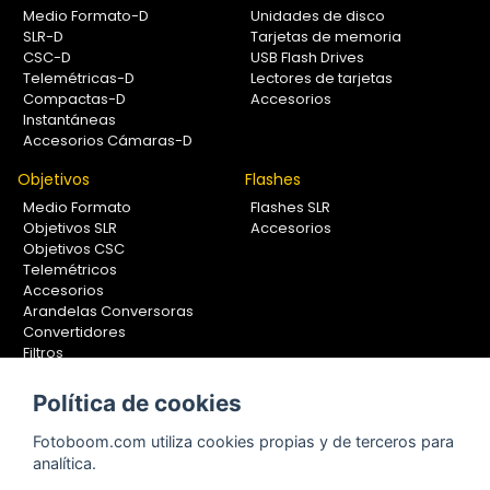
Medio Formato-D
Unidades de disco
SLR-D
Tarjetas de memoria
CSC-D
USB Flash Drives
Telemétricas-D
Lectores de tarjetas
Compactas-D
Accesorios
Instantáneas
Accesorios Cámaras-D
Objetivos
Flashes
Medio Formato
Flashes SLR
Objetivos SLR
Accesorios
Objetivos CSC
Telemétricos
Accesorios
Arandelas Conversoras
Convertidores
Filtros
Lentes Aproximación
Calibradores
Política de cookies
Soportes Fotografía
Fotoboom.com utiliza cookies propias y de terceros para
Monopiés
analítica.
Rótulas