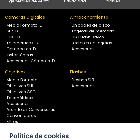
generales de venta
Privacidad
Cookies
Cámaras Digitales
Almacenamiento
Medio Formato-D
Unidades de disco
SLR-D
Tarjetas de memoria
CSC-D
USB Flash Drives
Telemétricas-D
Lectores de tarjetas
Compactas-D
Accesorios
Instantáneas
Accesorios Cámaras-D
Objetivos
Flashes
Medio Formato
Flashes SLR
Objetivos SLR
Accesorios
Objetivos CSC
Telemétricos
Accesorios
Arandelas Conversoras
Convertidores
Filtros
Lentes Aproximación
Calibradores
Política de cookies