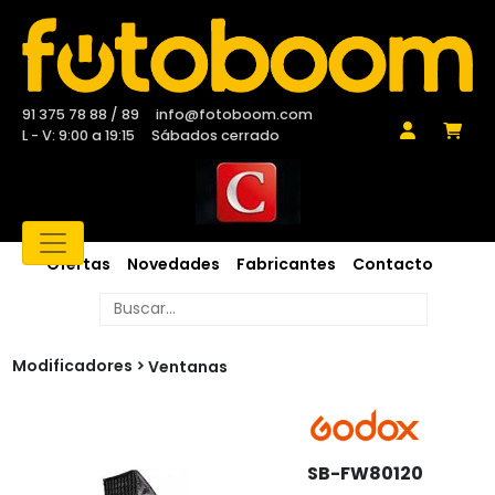
91 375 78 88 / 89
info@fotoboom.com
L - V: 9:00 a 19:15
Sábados cerrado
Ofertas
Novedades
Fabricantes
Contacto
Modificadores
Ventanas
SB-FW80120