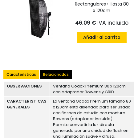
Rectangulares › Hasta 80
x 120cm
46,09 €
IVA incluido
Añadir al carrito
Características
Relacionados
OBSERVACIONES
Ventana Godox Premium 80 x 120cm
con adaptador Bowens y GRID
CARACTERISTICAS
La ventana Godox Premium tamaño 80
GENERALES
x 120cm está diseñada para ser usada
con flashes de estudio con montura
Bowens (adaptador incluido).
Permite convertir la luz directa
generada por una unidad de flash en
una iluminación suave y difusa.