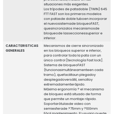
situaciones más exigentes.
Los trípodes de patadoble (TWIN) 645
FTT FAST son los primeros modelos
con patasde doble tuboen incorporar
el nuevosistemade bloqueoFAST,
quesincronizalos mecanismosde
bloqueode lasseccionessuperior e
inferior.
CARACTERISTICAS
Mecanismos de cierre sincronizado
GENERALES
en los bloqueos superior e inferior,
para controlar toda la pata con un
único control [tecnología Fast lock].
Sistema de bloqueoFAST
(funcionasimultáneamenteen cada
tramo), quefacilitaun plegadoy
desplegadoversátil, sencilloy
extremadamenterápido.
Máxima ergonomía ? el mecanismo
de bloqueo está situado de forma
que permite un montaje rápido.
Soportarótulasde video con
semiesferade ?75mm y ?100mm
Fácil mantenimiento. El usuario puede