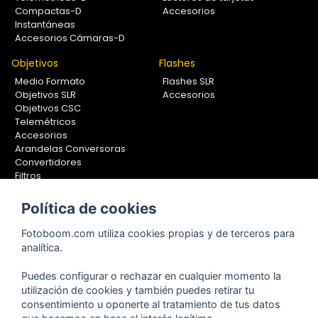
Compactas-D
Accesorios
Instantáneas
Accesorios Cámaras-D
Objetivos
Flashes
Medio Formato
Flashes SLR
Objetivos SLR
Accesorios
Objetivos CSC
Telemétricos
Accesorios
Arandelas Conversoras
Convertidores
Filtros
Lentes Aproximación
Calibradores
Política de cookies
Soportes Fotografía
Fotoboom.com utiliza cookies propias y de terceros para
Monopiés
analítica.
Rótulas
Trípodes
Puedes configurar o rechazar en cualquier momento la
Kit Completos
utilización de cookies y también puedes retirar tu
Accesorios
consentimiento u oponerte al tratamiento de tus datos