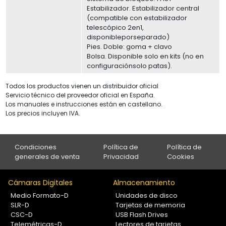
Estabilizador. Estabilizador central
(compatible con estabilizador
telescópico 2en1,
disponibleporseparado)
Pies. Doble: goma + clavo
Bolsa. Disponible solo en kits (no en
configuraciónsolo patas).
Todos los productos vienen un distribuidor oficial
Servicio técnico del proveedor oficial en España.
Los manuales e instrucciones están en castellano.
Los precios incluyen IVA.
Condiciones
Política de
Política de
generales de venta
Privacidad
Cookies
Cámaras Digitales
Almacenamiento
Medio Formato-D
Unidades de disco
SLR-D
Tarjetas de memoria
CSC-D
USB Flash Drives
Telemétricas-D
Lectores de tarjetas