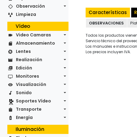
Observación
Características
R
Limpieza
OBSERVACIONES
Pl
Vídeo
Video Camaras
Todos los productos vienen 
Servicio técnico del provee
Almacenamiento
Los manuales e instruccion
Lentes
Los precios incluyen IVA.
Realización
Edición
Monitores
Visualización
Sonido
Soportes Vídeo
Transporte
Energía
Iluminación