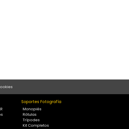
Cookies
Soportes Fotografía
LR
Monopiés
os
Rótulas
Trípodes
Kit Completos