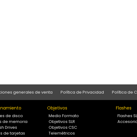
iones generales de venta
Política de Privacidad
Política de 
namiento
Objetivos
Flashes
es de disco
Medio Formato
Flashes S
as de memoria
Objetivos SLR
Accesori
sh Drives
Objetivos CSC
s de tarjetas
Telemétricos