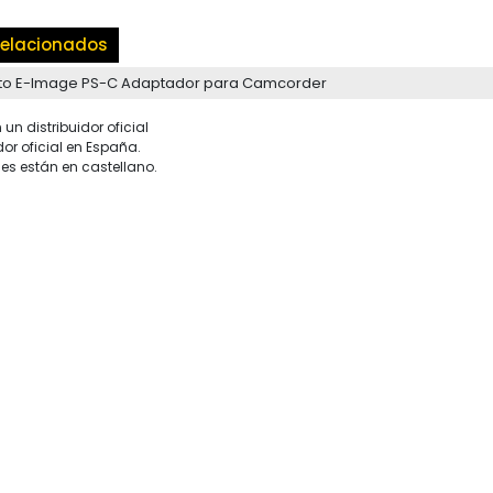
elacionados
ato E-Image PS-C Adaptador para Camcorder
un distribuidor oficial
dor oficial en España.
es están en castellano.