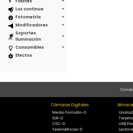
Flashes
Luz continua
Fotometría
Modificadores
Soportes
Iluminación
Consumibles
Efectos
Condic
Cámaras Digitales
Almace
Medio Formato-D
Unidad
SLR-D
Tarjet
CSC-D
USB Fla
Telemétricas-D
Lectore