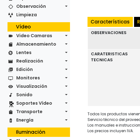
Observación
Limpieza
Características
R
Vídeo
OBSERVACIONES
Video Camaras
Almacenamiento
Lentes
CARATERISTICAS
TECNICAS
Realización
Edición
Monitores
Visualización
Sonido
Soportes Vídeo
Transporte
Todos los productos vienen 
Energía
Servicio técnico del provee
Los manuales e instruccion
Los precios incluyen IVA.
Iluminación