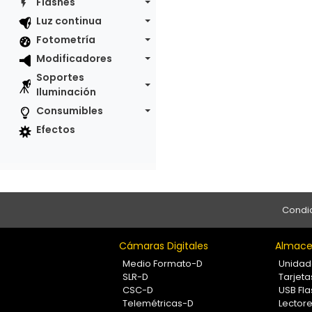
Flashes
Luz continua
Fotometría
Modificadores
Soportes
Iluminación
Consumibles
Efectos
Condic
Cámaras Digitales
Almace
Medio Formato-D
Unidad
SLR-D
Tarjet
CSC-D
USB Fla
Telemétricas-D
Lectore