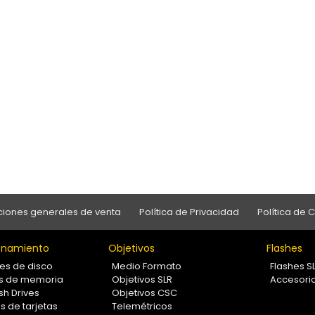
iones generales de venta
Política de Privacidad
Política de 
namiento
Objetivos
Flashes
es de disco
Medio Formato
Flashes S
as de memoria
Objetivos SLR
Accesori
sh Drives
Objetivos CSC
s de tarjetas
Telemétricos