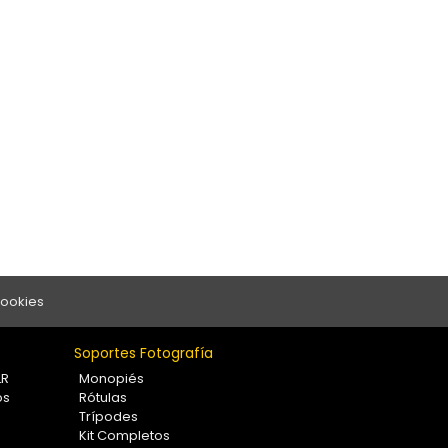
Cookies
Soportes Fotografía
LR
Monopiés
os
Rótulas
Trípodes
Kit Completos