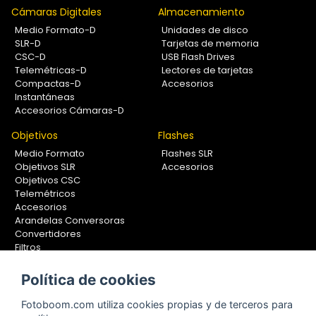
Cámaras Digitales
Almacenamiento
Medio Formato-D
Unidades de disco
SLR-D
Tarjetas de memoria
CSC-D
USB Flash Drives
Telemétricas-D
Lectores de tarjetas
Compactas-D
Accesorios
Instantáneas
Accesorios Cámaras-D
Objetivos
Flashes
Medio Formato
Flashes SLR
Objetivos SLR
Accesorios
Objetivos CSC
Telemétricos
Accesorios
Arandelas Conversoras
Convertidores
Filtros
Lentes Aproximación
Calibradores
Política de cookies
Soportes Fotografía
Fotoboom.com utiliza cookies propias y de terceros para