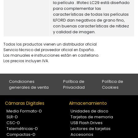
la película . Ilfotec LC29 está diseñado
para complementar las
características de todas las películas
ILFORD dan negativos de grano fino,
con buenas características de nitidez
y calidad de imagen.
Todos los productos vienen un distribuidor oficial
Servicio técnico del proveedor oficial en España.
Los manuales e instrucciones están en castellano.
Los precios incluyen IVA.
Condiciones
Política de
Política de
generales de venta
Privacidad
Cookies
Cámaras Digitales
Almacenamiento
Medio Formato-D
Unidades de disco
SLR-D
Tarjetas de memoria
CSC-D
USB Flash Drives
Telemétricas-D
Lectores de tarjetas
Compactas-D
Accesorios