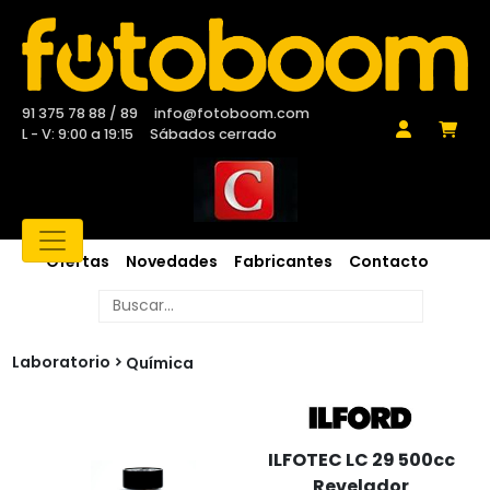
91 375 78 88 / 89
info@fotoboom.com
L - V: 9:00 a 19:15
Sábados cerrado
Ofertas
Novedades
Fabricantes
Contacto
Laboratorio
Química
ILFOTEC LC 29 500cc
Revelador