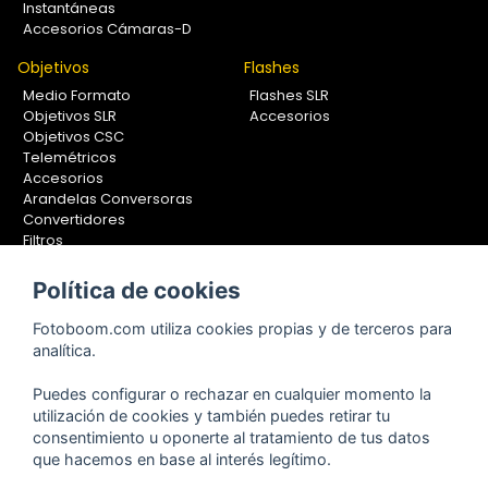
Instantáneas
Accesorios Cámaras-D
Objetivos
Flashes
Medio Formato
Flashes SLR
Objetivos SLR
Accesorios
Objetivos CSC
Telemétricos
Accesorios
Arandelas Conversoras
Convertidores
Filtros
Lentes Aproximación
Calibradores
Política de cookies
Soportes Fotografía
Fotoboom.com utiliza cookies propias y de terceros para
Monopiés
analítica.
Rótulas
Trípodes
Puedes configurar o rechazar en cualquier momento la
Kit Completos
utilización de cookies y también puedes retirar tu
Accesorios
consentimiento u oponerte al tratamiento de tus datos
que hacemos en base al interés legítimo.