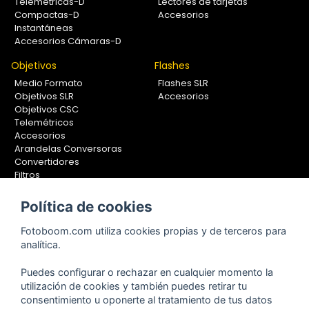
Telemétricas-D
Lectores de tarjetas
Compactas-D
Accesorios
Instantáneas
Accesorios Cámaras-D
Objetivos
Flashes
Medio Formato
Flashes SLR
Objetivos SLR
Accesorios
Objetivos CSC
Telemétricos
Accesorios
Arandelas Conversoras
Convertidores
Filtros
Lentes Aproximación
Calibradores
Política de cookies
Soportes Fotografía
Fotoboom.com utiliza cookies propias y de terceros para
Monopiés
analítica.
Rótulas
Trípodes
Puedes configurar o rechazar en cualquier momento la
Kit Completos
utilización de cookies y también puedes retirar tu
Accesorios
consentimiento u oponerte al tratamiento de tus datos