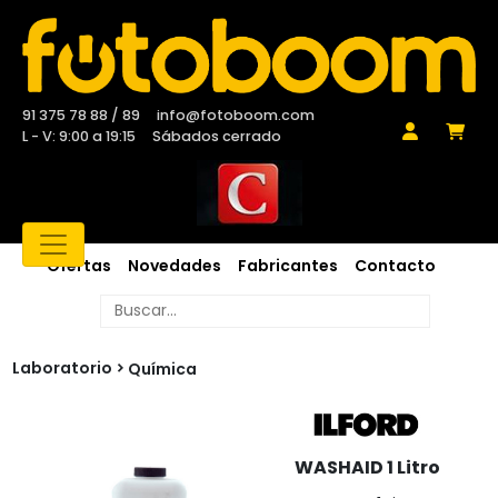
91 375 78 88 / 89
info@fotoboom.com
L - V: 9:00 a 19:15
Sábados cerrado
Ofertas
Novedades
Fabricantes
Contacto
Laboratorio
Química
WASHAID 1 Litro