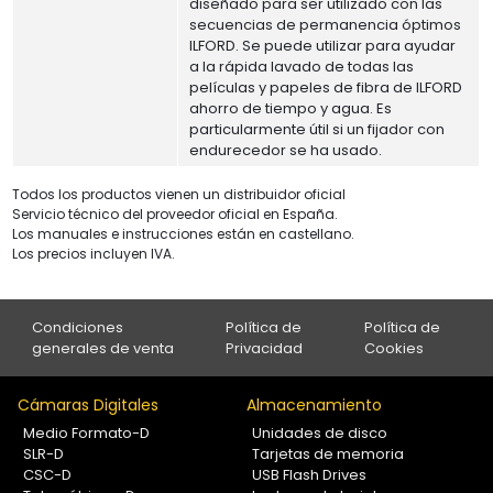
diseñado para ser utilizado con las
secuencias de permanencia óptimos
ILFORD. Se puede utilizar para ayudar
a la rápida lavado de todas las
películas y papeles de fibra de ILFORD
ahorro de tiempo y agua. Es
particularmente útil si un fijador con
endurecedor se ha usado.
Todos los productos vienen un distribuidor oficial
Servicio técnico del proveedor oficial en España.
Los manuales e instrucciones están en castellano.
Los precios incluyen IVA.
Condiciones
Política de
Política de
generales de venta
Privacidad
Cookies
Cámaras Digitales
Almacenamiento
Medio Formato-D
Unidades de disco
SLR-D
Tarjetas de memoria
CSC-D
USB Flash Drives