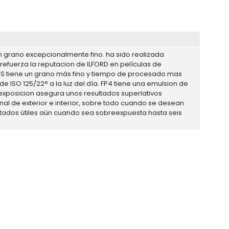
n grano excepcionalmente fino. ha sido realizada
y refuerza la reputacion de ILFORD en películas de
LUS tiene un grano más fino y tiempo de procesado mas
e ISO 125/22° a la luz del día. FP4 tiene una emulsion de
 exposicion asegura unos resultados superlativos
onal de exterior e interior, sobre todo cuando se desean
ultados útiles aún cuando sea sobreexpuesta hasta seis