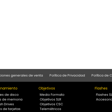
iones generales de venta
Política de Privacidad
Política de 
namiento
Objetivos
Flashes
es de disco
Medio Formato
Flashes S
as de memoria
Objetivos SLR
Accesori
sh Drives
Objetivos CSC
s de tarjetas
Telemétricos