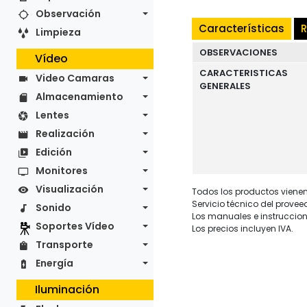
Observación
Características
R
Limpieza
OBSERVACIONES
Vídeo
CARACTERISTICAS
Video Camaras
GENERALES
Almacenamiento
Lentes
Realización
Edición
Monitores
Visualización
Todos los productos vienen 
Servicio técnico del provee
Sonido
Los manuales e instruccion
Soportes Vídeo
Los precios incluyen IVA.
Transporte
Energía
Iluminación