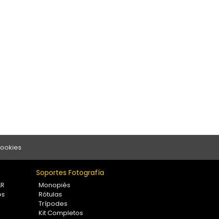
Cookies
Soportes Fotografía
LR
Monopiés
os
Rótulas
Trípodes
Kit Completos