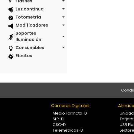
Flashes
Luz continua
Fotometría
Modificadores
Soportes
Iluminación
Consumibles
Efectos
Condic
Cámaras Digitales
Almace
Medio Formato-D
Unidad
SLR-D
Tarjet
CSC-D
USB Fla
Telemétricas-D
Lectore