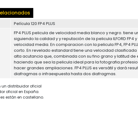
elacionados
Película 120 FP4 PLUS
FP4 PLUS pelicula de velocidad media blanco y negro. tiene u
siguiendo la calidad y y reputación de la pelicula ILFORD FP4 
velocidad media. En comparacion con la pelicula FP4, FP4 P
corto. En revelado estandard tiene una velocidad clasificada d
alta acutancia que, combinada con su fino grano y latitud de
haciendo que sea la pelicula ideal para la fotografia profesi
hacer grandes ampliaciones. FP4 PLUS es versátil y dará res
diafragmas o infraexpuesta hasta dos diafragmas.
un distribuidor oficial
dor oficial en España.
es están en castellano.