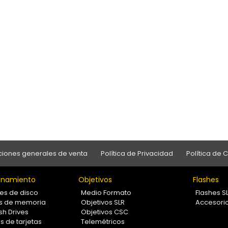
iones generales de venta
Política de Privacidad
Política de 
namiento
Objetivos
Flashes
es de disco
Medio Formato
Flashes S
as de memoria
Objetivos SLR
Accesori
sh Drives
Objetivos CSC
s de tarjetas
Telemétricos