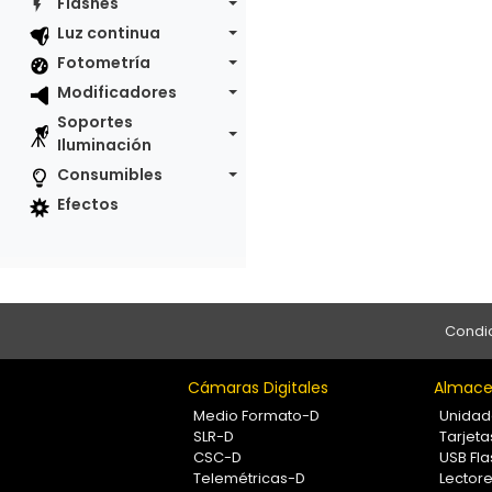
Flashes
Luz continua
Fotometría
Modificadores
Soportes
Iluminación
Consumibles
Efectos
Condic
Cámaras Digitales
Almace
Medio Formato-D
Unidad
SLR-D
Tarjet
CSC-D
USB Fla
Telemétricas-D
Lectore