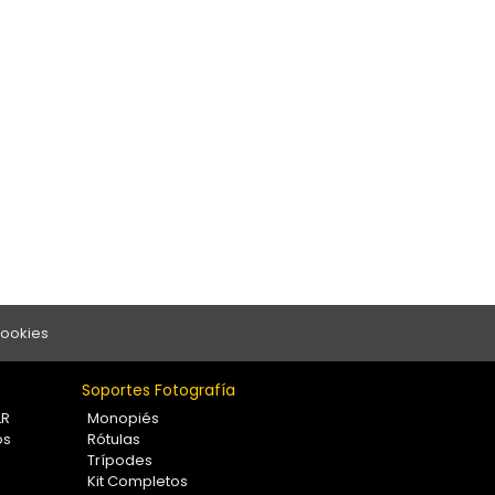
Cookies
Soportes Fotografía
LR
Monopiés
os
Rótulas
Trípodes
Kit Completos