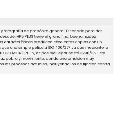
n y fotografía de propósito general. Diseñada para dar
cesado. HP5 PLUS tiene el grano fino, buena nitidez
tas características producen excelentes copias con un
s que una simple pelicula ISO 400/27° ya que mediante la
 ILFORD MICROPHEN, es posible llegar hasta 3200/36. Esto
de luz pobre y movimiento, donde una emulsion muy
s los procesos actuales, incluyendo los de fijacion conrta