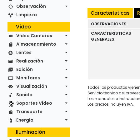
Observación
Características
R
Limpieza
OBSERVACIONES
Vídeo
CARACTERISTICAS
Video Camaras
GENERALES
Almacenamiento
Lentes
Realización
Edición
Monitores
Visualización
Todos los productos vienen 
Servicio técnico del provee
Sonido
Los manuales e instruccion
Soportes Vídeo
Los precios incluyen IVA.
Transporte
Energía
Iluminación