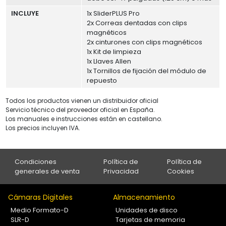
INCLUYE
1x SliderPLUS Pro
2x Correas dentadas con clips
magnéticos
2x cinturones con clips magnéticos
1x Kit de limpieza
1x Llaves Allen
1x Tornillos de fijación del módulo de
repuesto
Todos los productos vienen un distribuidor oficial
Servicio técnico del proveedor oficial en España.
Los manuales e instrucciones están en castellano.
Los precios incluyen IVA.
Condiciones
Política de
Política de
generales de venta
Privacidad
Cookies
Cámaras Digitales
Almacenamiento
Medio Formato-D
Unidades de disco
SLR-D
Tarjetas de memoria