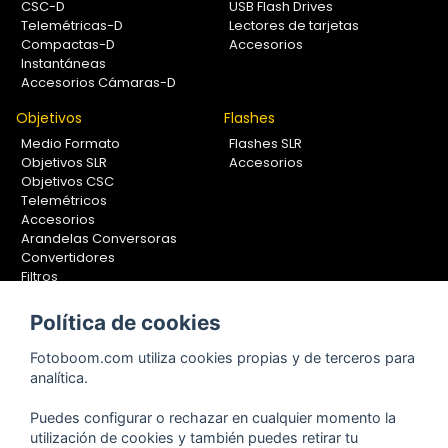
CSC-D
USB Flash Drives
Telemétricas-D
Lectores de tarjetas
Compactas-D
Accesorios
Instantáneas
Accesorios Cámaras-D
Objetivos
Flashes
Medio Formato
Flashes SLR
Objetivos SLR
Accesorios
Objetivos CSC
Telemétricos
Accesorios
Arandelas Conversoras
Convertidores
Filtros
Lentes Aproximación
Calibradores
Política de cookies
Soportes Fotografía
Fotoboom.com utiliza cookies propias y de terceros para
Monopiés
analítica.
Rótulas
Trípodes
Puedes configurar o rechazar en cualquier momento la
Kit Completos
utilización de cookies y también puedes retirar tu