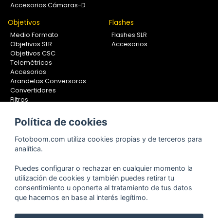
Accesorios Cámaras-D
Objetivos
Flashes
Medio Formato
Flashes SLR
Objetivos SLR
Accesorios
Objetivos CSC
Telemétricos
Accesorios
Arandelas Conversoras
Convertidores
Filtros
Lentes Aproximación
Calibradores
Política de cookies
Soportes Fotografía
Fotoboom.com utiliza cookies propias y de terceros para
Monopiés
analítica.
Rótulas
Trípodes
Puedes configurar o rechazar en cualquier momento la
Kit Completos
utilización de cookies y también puedes retirar tu
Accesorios
consentimiento u oponerte al tratamiento de tus datos
que hacemos en base al interés legítimo.