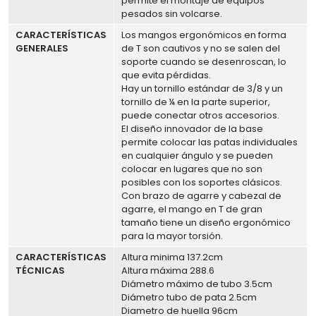
permite el montaje de equipos
pesados sin volcarse.
CARACTERÍSTICAS
Los mangos ergonómicos en forma
GENERALES
de T son cautivos y no se salen del
soporte cuando se desenroscan, lo
que evita pérdidas.
Hay un tornillo estándar de 3/8 y un
tornillo de ¼ en la parte superior,
puede conectar otros accesorios.
El diseño innovador de la base
permite colocar las patas individuales
en cualquier ángulo y se pueden
colocar en lugares que no son
posibles con los soportes clásicos.
Con brazo de agarre y cabezal de
agarre, el mango en T de gran
tamaño tiene un diseño ergonómico
para la mayor torsión.
CARACTERÍSTICAS
Altura minima 137.2cm
TÉCNICAS
Altura máxima 288.6
Diámetro máximo de tubo 3.5cm
Diámetro tubo de pata 2.5cm
Diametro de huella 96cm