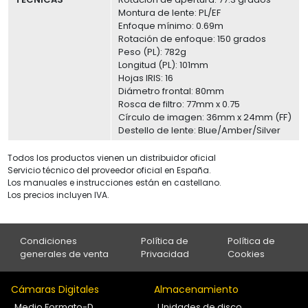
Montura de lente: PL/EF
Enfoque mínimo: 0.69m
Rotación de enfoque: 150 grados
Peso (PL): 782g
Longitud (PL): 101mm
Hojas IRIS: 16
Diámetro frontal: 80mm
Rosca de filtro: 77mm x 0.75
Círculo de imagen: 36mm x 24mm (FF)
Destello de lente: Blue/Amber/Silver
Todos los productos vienen un distribuidor oficial
Servicio técnico del proveedor oficial en España.
Los manuales e instrucciones están en castellano.
Los precios incluyen IVA.
Condiciones
Política de
Política de
generales de venta
Privacidad
Cookies
Cámaras Digitales
Almacenamiento
Medio Formato-D
Unidades de disco