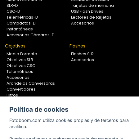
SLR-D
Tarjetas de memoria
CSC-D
USB Flash Drives
Telemétricas-D
Lectores de tarjetas
Compactas-D
Accesorios
Instantáneas
Accesorios Cámaras-D
Objetivos
Flashes
Medio Formato
Flashes SLR
Objetivos SLR
Accesorios
Objetivos CSC
Telemétricos
Accesorios
Arandelas Conversoras
Convertidores
Filtros
Lentes Aproximación
Calibradores
Política de cookies
Soportes Fotografía
Fotoboom.com utiliza cookies propias y de terceros para
Monopiés
analítica.
Rótulas
Trípodes
Puedes configurar o rechazar en cualquier momento la