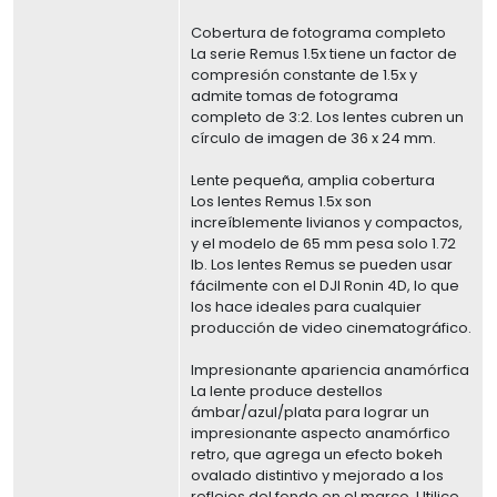
Cobertura de fotograma completo
La serie Remus 1.5x tiene un factor de
compresión constante de 1.5x y
admite tomas de fotograma
completo de 3:2. Los lentes cubren un
círculo de imagen de 36 x 24 mm.
Lente pequeña, amplia cobertura
Los lentes Remus 1.5x son
increíblemente livianos y compactos,
y el modelo de 65 mm pesa solo 1.72
lb. Los lentes Remus se pueden usar
fácilmente con el DJI Ronin 4D, lo que
los hace ideales para cualquier
producción de video cinematográfico.
Impresionante apariencia anamórfica
La lente produce destellos
ámbar/azul/plata para lograr un
impresionante aspecto anamórfico
retro, que agrega un efecto bokeh
ovalado distintivo y mejorado a los
reflejos del fondo en el marco. Utilice