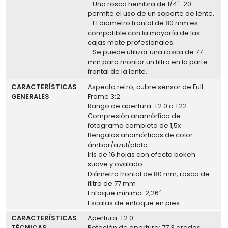
- Una rosca hembra de 1/4"-20
permite el uso de un soporte de lente.
- El diámetro frontal de 80 mm es
compatible con la mayoría de las
cajas mate profesionales.
- Se puede utilizar una rosca de 77
mm para montar un filtro en la parte
frontal de la lente.
CARACTERÍSTICAS
Aspecto retro, cubre sensor de Full
GENERALES
Frame 3:2
Rango de apertura: T2.0 a T22
Compresión anamórfica de
fotograma completo de 1,5x
Bengalas anamórficas de color
ámbar/azul/plata
Iris de 16 hojas con efecto bokeh
suave y ovalado
Diámetro frontal de 80 mm, rosca de
filtro de 77 mm
Enfoque mínimo: 2,26´
Escalas de enfoque en pies
CARACTERÍSTICAS
Apertura: T2.0
TÉCNICAS
Rotación de apertura: 77.3 grados