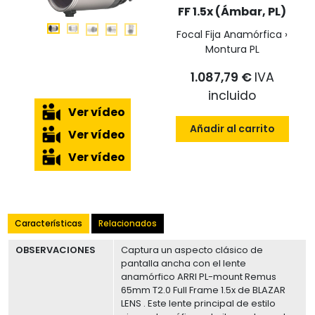
FF 1.5x (Ámbar, PL)
Focal Fija Anamórfica ›
Montura PL
1.087,79 €
IVA
incluido
Ver vídeo
Añadir al carrito
Ver vídeo
Ver vídeo
Características
Relacionados
OBSERVACIONES
Captura un aspecto clásico de
pantalla ancha con el lente
anamórfico ARRI PL-mount Remus
65mm T2.0 Full Frame 1.5x de BLAZAR
LENS . Este lente principal de estilo