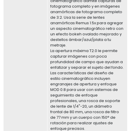
cinematográfico admite capturas de
fotograma completo y en imágenes
anamórficas de fotograma completo
de 3:2. Usa la serie de lentes
anamórficas Remus 1.5x para agregar
un aspecto cinematográfico retro con
un efecto bokeh ovalado mejorado y
destellos ámbar/azul/plata a tu
metraje.
La apertura máxima T2.0 le permite
capturar imágenes con poca
profundidad de campo que ayudan a
enfatizar y separar el sujeto del fondo.
Las características del diseño de
estilo cinematográfico incluyen
engranajes de apertura y enfoque
MOD 0.8 para usar con sistemas de
seguimiento de enfoque
profesionales, una rosca de soporte
de lente de 1/4"-20, un diámetro
frontal de 80 mm, una rosca de filtro
de 77 mm y un cuerpo con 150° de
rotación para realizar ajustes de
enfoque precisos.