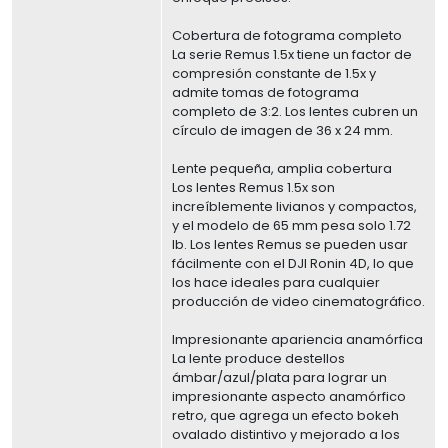
Cobertura de fotograma completo
La serie Remus 1.5x tiene un factor de
compresión constante de 1.5x y
admite tomas de fotograma
completo de 3:2. Los lentes cubren un
círculo de imagen de 36 x 24 mm.
Lente pequeña, amplia cobertura
Los lentes Remus 1.5x son
increíblemente livianos y compactos,
y el modelo de 65 mm pesa solo 1.72
lb. Los lentes Remus se pueden usar
fácilmente con el DJI Ronin 4D, lo que
los hace ideales para cualquier
producción de video cinematográfico.
Impresionante apariencia anamórfica
La lente produce destellos
ámbar/azul/plata para lograr un
impresionante aspecto anamórfico
retro, que agrega un efecto bokeh
ovalado distintivo y mejorado a los