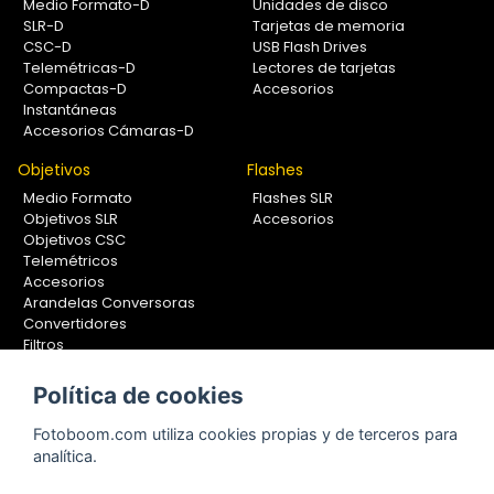
Medio Formato-D
Unidades de disco
SLR-D
Tarjetas de memoria
CSC-D
USB Flash Drives
Telemétricas-D
Lectores de tarjetas
Compactas-D
Accesorios
Instantáneas
Accesorios Cámaras-D
Objetivos
Flashes
Medio Formato
Flashes SLR
Objetivos SLR
Accesorios
Objetivos CSC
Telemétricos
Accesorios
Arandelas Conversoras
Convertidores
Filtros
Lentes Aproximación
Calibradores
Política de cookies
Soportes Fotografía
Fotoboom.com utiliza cookies propias y de terceros para
Monopiés
analítica.
Rótulas