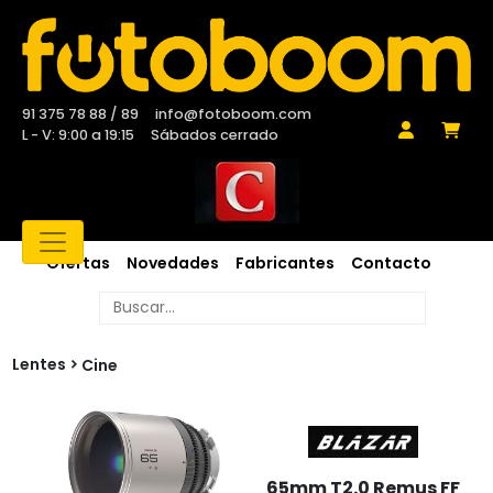
91 375 78 88 / 89
info@fotoboom.com
L - V: 9:00 a 19:15
Sábados cerrado
Ofertas
Novedades
Fabricantes
Contacto
Lentes
Cine
65mm T2.0 Remus FF