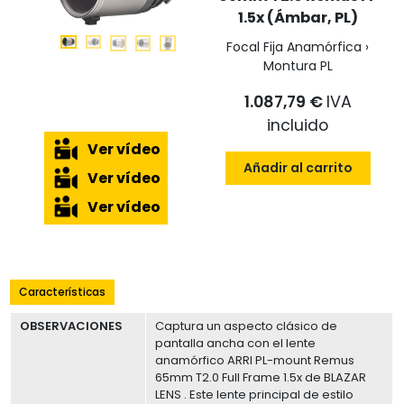
1.5x (Ámbar, PL)
Focal Fija Anamórfica ›
Montura PL
1.087,79 €
IVA
incluido
Ver vídeo
Añadir al carrito
Ver vídeo
Ver vídeo
Características
OBSERVACIONES
Captura un aspecto clásico de
pantalla ancha con el lente
anamórfico ARRI PL-mount Remus
65mm T2.0 Full Frame 1.5x de BLAZAR
LENS . Este lente principal de estilo