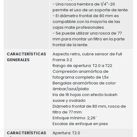
- Una rosca hembra de 1/4"-20
permite el uso de un soporte de lente.
- El diámetro frontal de 80 mm es
compatible con la mayoría de las
cajas mate profesionales.
- Se puede utilizar una rosca de 77
mm para montar un filtro en la parte
frontal de la lente.
CARACTERÍSTICAS
Aspecto retro, cubre sensor de Full
GENERALES
Frame 3:2
Rango de apertura: T2.0 a T22
Compresión anamórfica de
fotograma completo de 1,5x
Bengalas anamórficas de color
ámbar/azul/plata
Iris de 16 hojas con efecto bokeh
suave y ovalado
Diámetro frontal de 80 mm, rosca de
filtro de 77 mm
Enfoque mínimo: 2,26´
Escalas de enfoque en pies
CARACTERÍSTICAS
Apertura: T2.0