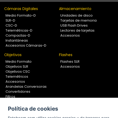
Cámaras Digitales
Almacenamiento
Medio Formato-D
Unidades de disco
SLR-D
Tarjetas de memoria
CSC-D
USB Flash Drives
Telemétricas-D
Lectores de tarjetas
Compactas-D
Accesorios
Instantáneas
Accesorios Cámaras-D
Objetivos
Flashes
Medio Formato
Flashes SLR
Objetivos SLR
Accesorios
Objetivos CSC
Telemétricos
Accesorios
Arandelas Conversoras
Convertidores
Filtros
Lentes Aproximación
Calibradores
Política de cookies
Soportes Fotografía
Fotoboom.com utiliza cookies propias y de terceros para