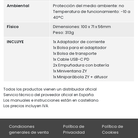
Ambiental
Protección del medio ambiente: no
Temperatura de funcionamiento: -10 a
40°C
Físico
Dimensiones: 100 x 71 x 56mm
Peso: 313g
INCLUYE
1x Adaptador de corriente
1x Bolsa para el adaptador
1x Bolsa de transporte
1x Cable USB-C PD
2x Empuñadura con batería
1x Miniventana ZY
1x Miniparábola ZY + difusor
Todos los productos vienen un distribuidor oficial
Servicio técnico del proveedor oficial en España.
Los manuales e instrucciones están en castellano.
Los precios incluyen IVA.
Condiciones
Política de
Política de
generales de venta
Privacidad
Cookies