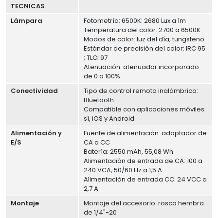
TECNICAS
Lámpara
Fotometría: 6500K: 2680 Lux a 1m
Temperatura del color: 2700 a 6500K
Modos de color: luz del día, tungsteno
Estándar de precisión del color: IRC 95
; TLCI 97
Atenuación: atenuador incorporado
de 0 a 100%
Conectividad
Tipo de control remoto inalámbrico:
Bluetooth
Compatible con aplicaciones móviles:
sí, iOS y Android
Alimentación y
Fuente de alimentación: adaptador de
E/S
CA a CC
Batería: 2550 mAh, 55,08 Wh
Alimentación de entrada de CA: 100 a
240 VCA, 50/60 Hz a 1,5 A
Alimentación de entrada CC: 24 VCC a
2,7 A
Montaje
Montaje del accesorio: rosca hembra
de 1/4"-20