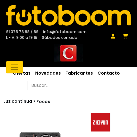
91 375 78 88 / 89
info@fotoboom.com
L - V: 9:00 a 19:15
Sábados cerrado
Ofertas
Novedades
Fabricantes
Contacto
Luz continua
Focos