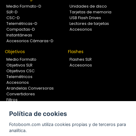
Medio Formato-D
Unidades de disco
SLR-D
Tarjetas de memoria
CSC-D
USB Flash Drives
Telemétricas-D
Lectores de tarjetas
Compactas-D
Accesorios
Instantáneas
Accesorios Cámaras-D
Objetivos
Flashes
Medio Formato
Flashes SLR
Objetivos SLR
Accesorios
Objetivos CSC
Telemétricos
Accesorios
Arandelas Conversoras
Convertidores
Filtros
Lentes Aproximación
Calibradores
Política de cookies
Soportes Fotografía
Fotoboom.com utiliza cookies propias y de terceros para
Monopiés
analítica.
Rótulas