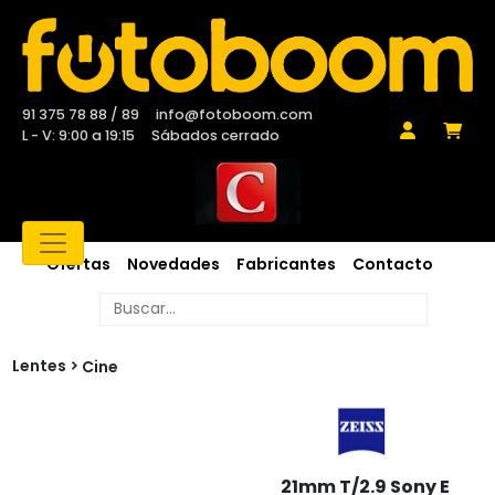
91 375 78 88 / 89
info@fotoboom.com
L - V: 9:00 a 19:15
Sábados cerrado
Ofertas
Novedades
Fabricantes
Contacto
Lentes
Cine
21mm T/2.9 Sony E