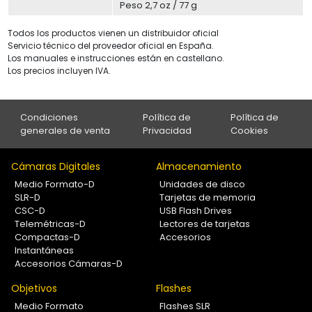
Peso 2,7 oz / 77 g
Todos los productos vienen un distribuidor oficial
Servicio técnico del proveedor oficial en España.
Los manuales e instrucciones están en castellano.
Los precios incluyen IVA.
Condiciones
Política de
Política de
generales de venta
Privacidad
Cookies
Cámaras Digitales
Almacenamiento
Medio Formato-D
Unidades de disco
SLR-D
Tarjetas de memoria
CSC-D
USB Flash Drives
Telemétricas-D
Lectores de tarjetas
Compactas-D
Accesorios
Instantáneas
Accesorios Cámaras-D
Objetivos
Flashes
Medio Formato
Flashes SLR