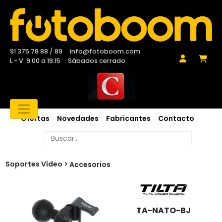
91 375 78 88 / 89
info@fotoboom.com
L - V: 9:00 a 19:15
Sábados cerrado
Ofertas
Novedades
Fabricantes
Contacto
Soportes Vídeo
Accesorios
TA-NATO-BJ