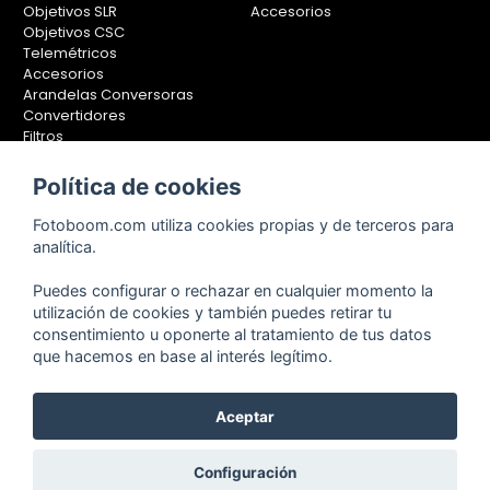
Objetivos SLR
Accesorios
Objetivos CSC
Telemétricos
Accesorios
Arandelas Conversoras
Convertidores
Filtros
Lentes Aproximación
Calibradores
Política de cookies
Soportes Fotografía
Fotoboom.com utiliza cookies propias y de terceros para
Monopiés
analítica.
Rótulas
Trípodes
Puedes configurar o rechazar en cualquier momento la
Kit Completos
utilización de cookies y también puedes retirar tu
Accesorios
consentimiento u oponerte al tratamiento de tus datos
que hacemos en base al interés legítimo.
Aceptar
Copyright © 2001-2024, Fotoboom, Fotonet, S.L. CIF. B-83430587
C/ San Romualdo Nº26 - 28037 Madrid - España
Teléfono de atención al cliente: 91 375 78 88 - 91 375 78 89 Fax: 91
Configuración
304 28 94. Cualquier comentario o sugerencia nos la puedes