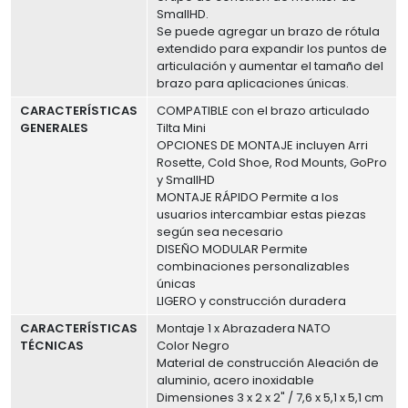
SmallHD.
Se puede agregar un brazo de rótula
extendido para expandir los puntos de
articulación y aumentar el tamaño del
brazo para aplicaciones únicas.
CARACTERÍSTICAS
COMPATIBLE con el brazo articulado
GENERALES
Tilta Mini
OPCIONES DE MONTAJE incluyen Arri
Rosette, Cold Shoe, Rod Mounts, GoPro
y SmallHD
MONTAJE RÁPIDO Permite a los
usuarios intercambiar estas piezas
según sea necesario
DISEÑO MODULAR Permite
combinaciones personalizables
únicas
LIGERO y construcción duradera
CARACTERÍSTICAS
Montaje 1 x Abrazadera NATO
TÉCNICAS
Color Negro
Material de construcción Aleación de
aluminio, acero inoxidable
Dimensiones 3 x 2 x 2" / 7,6 x 5,1 x 5,1 cm