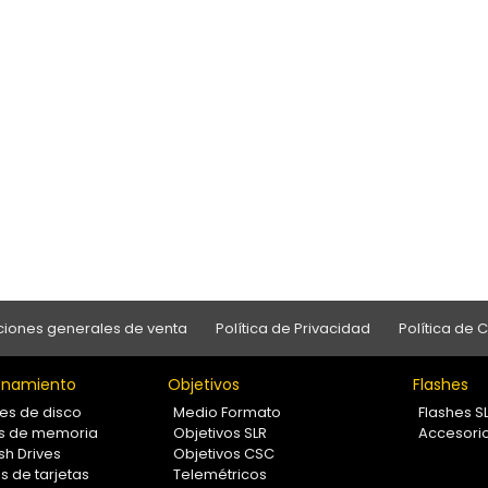
iones generales de venta
Política de Privacidad
Política de 
namiento
Objetivos
Flashes
es de disco
Medio Formato
Flashes S
as de memoria
Objetivos SLR
Accesori
sh Drives
Objetivos CSC
s de tarjetas
Telemétricos