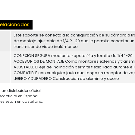
elacionados
Este soporte se conecta a la configuración de su cámara a tr
de montaje ajustable de 1/4 ? -20 que le permite conectar u
transmisor de video inalámbrico.
CONEXIÓN SEGURA mediante zapata fría y tornillo de 1/4 "-20
ACCESORIOS DE MONTAJE Como monitores externos y transmi
AJUSTABLE El eje de inclinación permite flexibilidad durante e
COMPATIBLE con cualquier jaula que tenga un receptor de zap
LIGERO Y DURADERO Construcción de aluminio y acero
un distribuidor oficial
dor oficial en España.
es están en castellano.