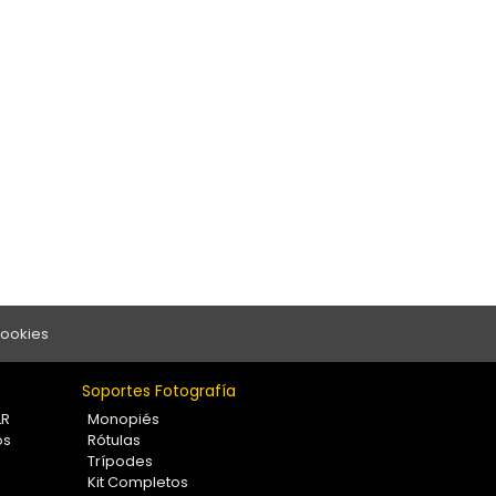
Cookies
Soportes Fotografía
LR
Monopiés
os
Rótulas
Trípodes
Kit Completos