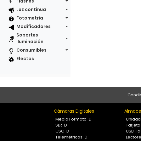
Flashes
Luz continua
Fotometría
Modificadores
Soportes
Iluminación
Consumibles
Efectos
Condic
Cámaras Digitales
Almace
Medio Formato-D
Unidad
SLR-D
Tarjet
CSC-D
USB Fla
Telemétricas-D
Lectore