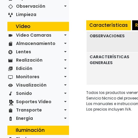
Observación
Limpieza
Características
R
Vídeo
Video Camaras
OBSERVACIONES
Almacenamiento
Lentes
CARACTERÍSTICAS
Realización
GENERALES
Edición
Monitores
Visualización
Todos los productos vienen 
Sonido
Servicio técnico del provee
Soportes Vídeo
Los manuales e instruccion
Los precios incluyen IVA.
Transporte
Energía
Iluminación