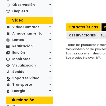
Observación
Limpieza
Vídeo
Características
R
Video Camaras
Almacenamiento
OBSERVACIONES
Tap
Lentes
Todos los productos vienen 
Realización
Servicio técnico del provee
Edición
Los manuales e instruccion
Los precios incluyen IVA.
Monitores
Visualización
Sonido
Soportes Vídeo
Transporte
Energía
Iluminación