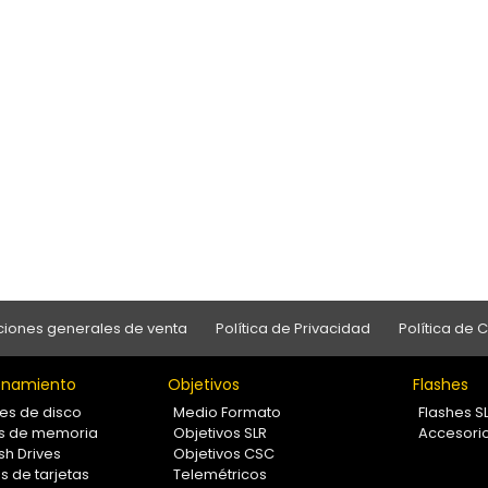
iones generales de venta
Política de Privacidad
Política de 
namiento
Objetivos
Flashes
es de disco
Medio Formato
Flashes S
as de memoria
Objetivos SLR
Accesori
sh Drives
Objetivos CSC
s de tarjetas
Telemétricos