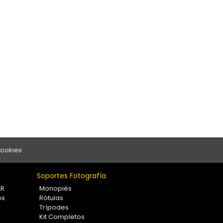
Cookies
Soportes Fotografía
LR
Monopiés
os
Rótulas
Trípodes
Kit Completos