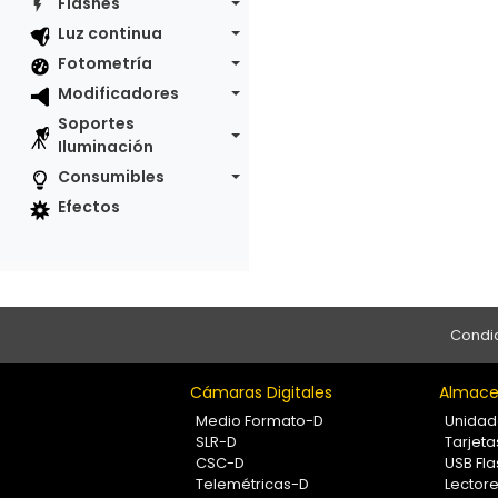
Flashes
Luz continua
Fotometría
Modificadores
Soportes
Iluminación
Consumibles
Efectos
Condic
Cámaras Digitales
Almace
Medio Formato-D
Unidad
SLR-D
Tarjet
CSC-D
USB Fla
Telemétricas-D
Lectore