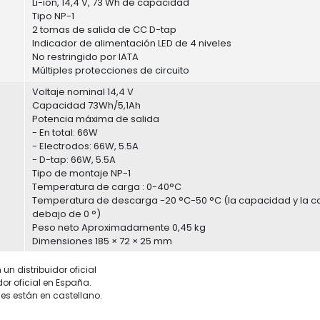
Li-ion, 14,4 V, 73 Wh de capacidad
Tipo NP-1
2 tomas de salida de CC D-tap
Indicador de alimentación LED de 4 niveles
No restringido por IATA
Múltiples protecciones de circuito
Voltaje nominal 14,4 V
Capacidad 73Wh/5,1Ah
Potencia máxima de salida
- En total: 66W
- Electrodos: 66W, 5.5A
- D-tap: 66W, 5.5A
Tipo de montaje NP-1
Temperatura de carga : 0-40°C
Temperatura de descarga -20 °C-50 °C (la capacidad y la 
debajo de 0 °)
Peso neto Aproximadamente 0,45 kg
Dimensiones 185 × 72 × 25 mm
un distribuidor oficial
dor oficial en España.
es están en castellano.