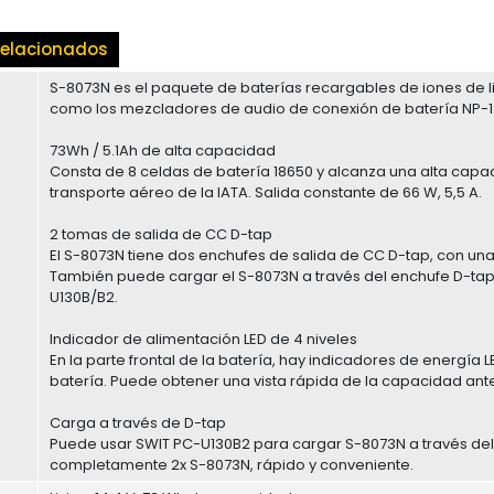
elacionados
S-8073N es el paquete de baterías recargables de iones de li
como los mezcladores de audio de conexión de batería NP-1
73Wh / 5.1Ah de alta capacidad
Consta de 8 celdas de batería 18650 y alcanza una alta capac
transporte aéreo de la IATA. Salida constante de 66 W, 5,5 A.
2 tomas de salida de CC D-tap
El S-8073N tiene dos enchufes de salida de CC D-tap, con una
También puede cargar el S-8073N a través del enchufe D-tap 
U130B/B2.
Indicador de alimentación LED de 4 niveles
En la parte frontal de la batería, hay indicadores de energía L
batería. Puede obtener una vista rápida de la capacidad ante
Carga a través de D-tap
Puede usar SWIT PC-U130B2 para cargar S-8073N a través del
completamente 2x S-8073N, rápido y conveniente.