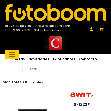
91 375 78 88 / 89
info@fotoboom.com
L - V: 9:00 a 19:15
Sábados cerrado
Ofertas
Novedades
Fabricantes
Contacto
Monitores
Portátiles
S-1223F