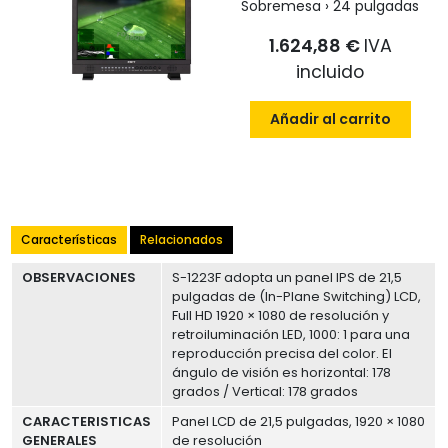
Sobremesa › 24 pulgadas
1.624,88 €
IVA
incluido
Añadir al carrito
Características
Relacionados
OBSERVACIONES
S-1223F adopta un panel IPS de 21,5
pulgadas de (In-Plane Switching) LCD,
Full HD 1920 × 1080 de resolución y
retroiluminación LED, 1000: 1 para una
reproducción precisa del color. El
ángulo de visión es horizontal: 178
grados / Vertical: 178 grados
CARACTERISTICAS
Panel LCD de 21,5 pulgadas, 1920 × 1080
GENERALES
de resolución