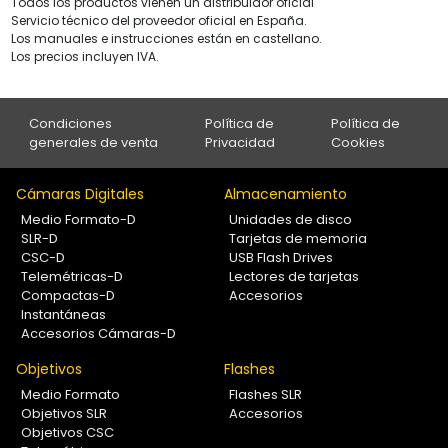
Todos los productos vienen un distribuidor oficial
Servicio técnico del proveedor oficial en España.
Los manuales e instrucciones están en castellano.
Los precios incluyen IVA.
Condiciones
Política de
Política de
generales de venta
Privacidad
Cookies
Cámaras Digitales
Almacenamiento
Medio Formato-D
Unidades de disco
SLR-D
Tarjetas de memoria
CSC-D
USB Flash Drives
Telemétricas-D
Lectores de tarjetas
Compactas-D
Accesorios
Instantáneas
Accesorios Cámaras-D
Objetivos
Flashes
Medio Formato
Flashes SLR
Objetivos SLR
Accesorios
Objetivos CSC