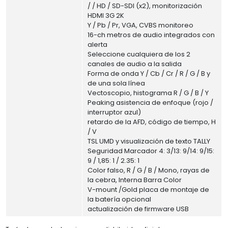
/ / HD / SD-SDI (x2), monitorización
HDMI 3G 2K
Y / Pb / Pr, VGA, CVBS monitoreo
16-ch metros de audio integrados con
alerta
Seleccione cualquiera de los 2
canales de audio a la salida
Forma de onda Y / Cb / Cr / R / G / B y
de una sola línea
Vectoscopio, histograma R / G / B / Y
Peaking asistencia de enfoque (rojo /
interruptor azul)
retardo de la AFD, código de tiempo, H
/ V
TSL UMD y visualización de texto TALLY
Seguridad Marcador 4: 3/13: 9/14: 9/15:
9 / 1,85: 1 / 2.35: 1
Color falso, R / G / B / Mono, rayas de
la cebra, Interna Barra Color
V-mount /Gold placa de montaje de
la batería opcional
actualización de firmware USB