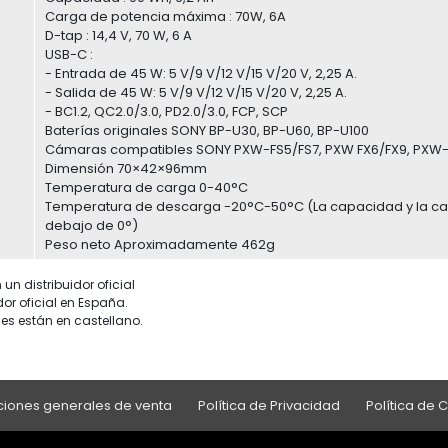
Carga de potencia máxima : 70W, 6A
D-tap : 14,4 V, 70 W, 6 A
USB-C :
- Entrada de 45 W: 5 V/9 V/12 V/15 V/20 V, 2,25 A.
- Salida de 45 W: 5 V/9 V/12 V/15 V/20 V, 2,25 A.
- BC1.2, QC2.0/3.0, PD2.0/3.0, FCP, SCP
Baterías originales SONY BP-U30, BP-U60, BP-U100
Cámaras compatibles SONY PXW-FS5/FS7, PXW FX6/FX9, PXW-
Dimensión 70×42×96mm
Temperatura de carga 0-40°C
Temperatura de descarga -20°C-50°C (La capacidad y la c
debajo de 0°)
Peso neto Aproximadamente 462g
un distribuidor oficial
dor oficial en España.
es están en castellano.
iones generales de venta
Política de Privacidad
Política de 