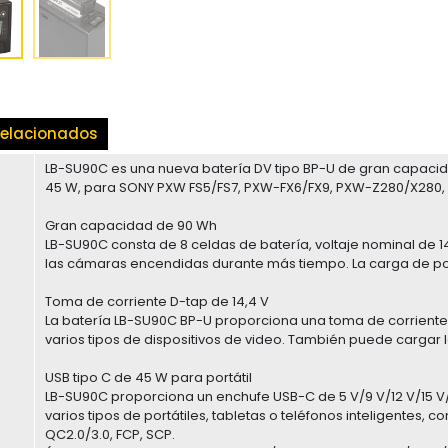
elacionados
LB-SU90C es una nueva batería DV tipo BP-U de gran capacid
45 W, para SONY PXW FS5/FS7, PXW-FX6/FX9, PXW-Z280/X280, 
Gran capacidad de 90 Wh
LB-SU90C consta de 8 celdas de batería, voltaje nominal de
las cámaras encendidas durante más tiempo. La carga de po
Toma de corriente D-tap de 14,4 V
La batería LB-SU90C BP-U proporciona una toma de corriente D
varios tipos de dispositivos de video. También puede cargar 
USB tipo C de 45 W para portátil
LB-SU90C proporciona un enchufe USB-C de 5 V/9 V/12 V/15 V/
varios tipos de portátiles, tabletas o teléfonos inteligentes, c
QC2.0/3.0, FCP, SCP.