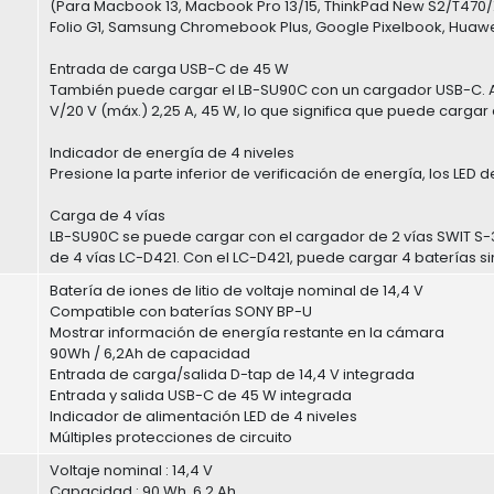
(Para Macbook 13, Macbook Pro 13/15, ThinkPad New S2/T470/X2
Folio G1, Samsung Chromebook Plus, Google Pixelbook, Huawe
Entrada de carga USB-C de 45 W
También puede cargar el LB-SU90C con un cargador USB-C. Ad
V/20 V (máx.) 2,25 A, 45 W, lo que significa que puede carga
Indicador de energía de 4 niveles
Presione la parte inferior de verificación de energía, los LED 
Carga de 4 vías
LB-SU90C se puede cargar con el cargador de 2 vías SWIT S-
de 4 vías LC-D421. Con el LC-D421, puede cargar 4 baterías 
Batería de iones de litio de voltaje nominal de 14,4 V
Compatible con baterías SONY BP-U
Mostrar información de energía restante en la cámara
90Wh / 6,2Ah de capacidad
Entrada de carga/salida D-tap de 14,4 V integrada
Entrada y salida USB-C de 45 W integrada
Indicador de alimentación LED de 4 niveles
Múltiples protecciones de circuito
Voltaje nominal : 14,4 V
Capacidad : 90 Wh, 6,2 Ah