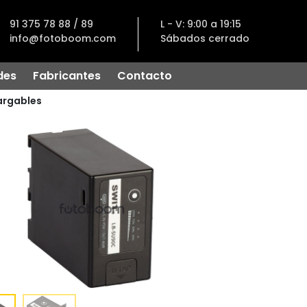
91 375 78 88 / 89
L - V: 9:00 a 19:15
info@fotoboom.com
Sábados cerrado
des
Fabricantes
Contacto
argables