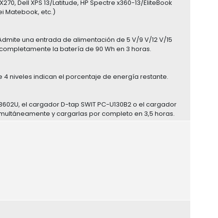
70, Dell XPS 13/Latitude, HP Spectre x360-13/EliteBook
i Matebook, etc.)
mite una entrada de alimentación de 5 V/9 V/12 V/15
r completamente la batería de 90 Wh en 3 horas.
de 4 niveles indican el porcentaje de energía restante.
3602U, el cargador D-tap SWIT PC-U130B2 o el cargador
simultáneamente y cargarlas por completo en 3,5 horas.