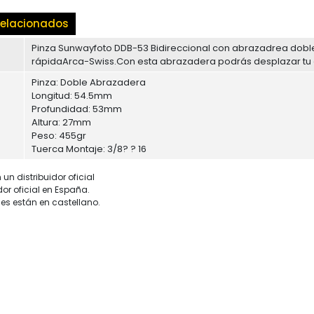
elacionados
Pinza Sunwayfoto DDB-53 Bidireccional con abrazadrea doble 
rápidaArca-Swiss.Con esta abrazadera podrás desplazar tu 
Pinza: Doble Abrazadera
Longitud: 54.5mm
Profundidad: 53mm
Altura: 27mm
Peso: 455gr
Tuerca Montaje: 3/8? ? 16
un distribuidor oficial
dor oficial en España.
es están en castellano.