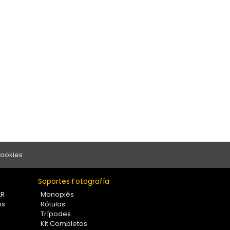
Cookies
Soportes Fotografía
LR
Monopiés
os
Rótulas
Trípodes
Kit Completos