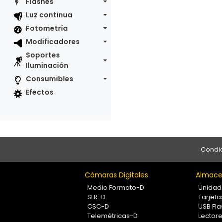
Flashes
Luz continua
Fotometría
Modificadores
Soportes
Iluminación
Consumibles
Efectos
Condic
Cámaras Digitales
Almace
Medio Formato-D
Unidad
SLR-D
Tarjet
CSC-D
USB Fla
Telemétricas-D
Lectore