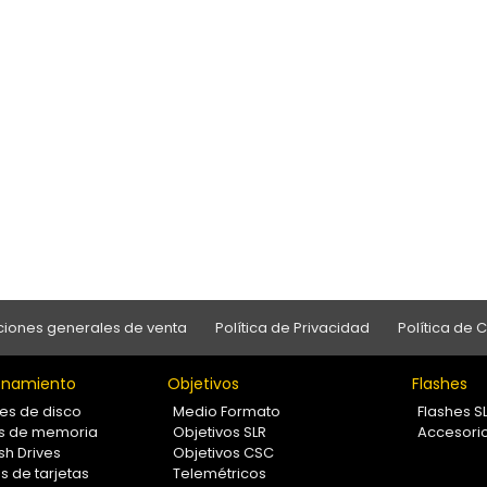
iones generales de venta
Política de Privacidad
Política de 
namiento
Objetivos
Flashes
es de disco
Medio Formato
Flashes S
as de memoria
Objetivos SLR
Accesori
sh Drives
Objetivos CSC
s de tarjetas
Telemétricos