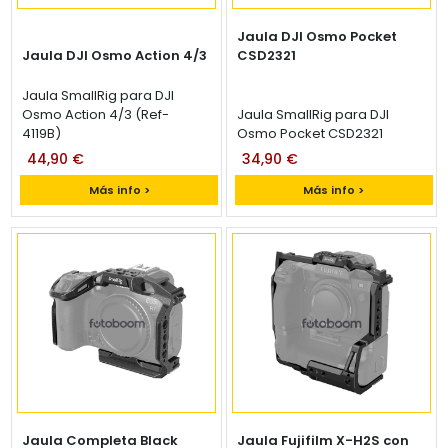
Jaula DJI Osmo Pocket
Jaula DJI Osmo Action 4/3
CSD2321
Jaula SmallRig para DJI
Osmo Action 4/3 (Ref-
Jaula SmallRig para DJI
4119B)
Osmo Pocket CSD2321
44,90 €
34,90 €
Más info >
Más info >
Jaula Completa Black
Jaula Fujifilm X-H2S con