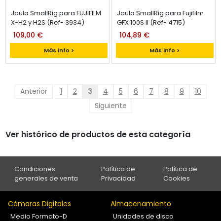
Jaula SmallRig para FUJIFILM
Jaula SmallRig para Fujifilm
X-H2 y H2S (Ref- 3934)
GFX 100S II (Ref- 4715)
109,00 €
104,89 €
Más info >
Más info >
Anterior
1
2
3
4
5
6
7
8
9
10
Siguiente
Ver histórico de productos de esta categoría
Condiciones
Política de
Política de
generales de venta
Privacidad
Cookies
Cámaras Digitales
Almacenamiento
Medio Formato-D
Unidades de disco