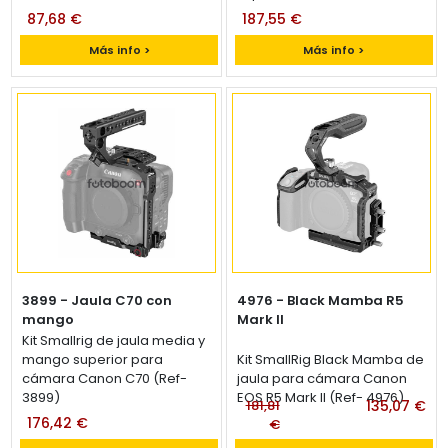
87,68 €
187,55 €
Más info >
Más info >
3899 - Jaula C70 con
4976 - Black Mamba R5
mango
Mark II
Kit Smallrig de jaula media y
mango superior para
Kit SmallRig Black Mamba de
cámara Canon C70 (Ref-
jaula para cámara Canon
3899)
EOS R5 Mark II (Ref- 4976)
181,81
135,07 €
176,42 €
€