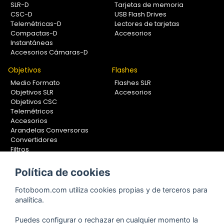
SLR-D
Tarjetas de memoria
CSC-D
USB Flash Drives
Telemétricas-D
Lectores de tarjetas
Compactas-D
Accesorios
Instantáneas
Accesorios Cámaras-D
Objetivos
Flashes
Medio Formato
Flashes SLR
Objetivos SLR
Accesorios
Objetivos CSC
Telemétricos
Accesorios
Arandelas Conversoras
Convertidores
Filtros
Lentes Aproximación
Calibradores
Política de cookies
Soportes Fotografía
Fotoboom.com utiliza cookies propias y de terceros para
Monopiés
analítica.
Rótulas
Trípodes
Puedes configurar o rechazar en cualquier momento la