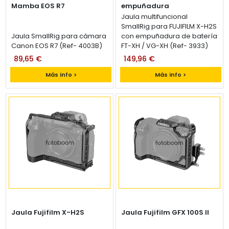
Mamba EOS R7
empuñadura
Jaula multifuncional
SmallRig para FUJIFILM X-H2S
Jaula SmallRig para cámara
con empuñadura de batería
Canon EOS R7 (Ref- 4003B)
FT-XH / VG-XH (Ref- 3933)
89,65 €
149,96 €
Más info >
Más info >
Jaula Fujifilm X-H2S
Jaula Fujifilm GFX 100S II