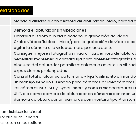
elacionados
Mando a distancia con demora de obturador, inicio/parada 
Demora el obturador sin vibraciones
Controla el zoom e inicia o detiene la grabación de vídeo
Graba vídeos fluidos - Inicia/para la grabación de vídeo o co
agitar la cámara o la videocámara por accidente
Consigue mejores fotografías macro - La demora del obturado
necesitas mantener la cámara fija para obtener fotografías d
bloqueo del obturador permite mantenerlo abierto sin vibrac
exposiciones prolongadas
Control total al alcance de tu mano - Fija fácilmente el man
un manejo sencillo Diseñado para cámaras o videocámaras co
las cámaras NEX, SLT y Cyber-shot? y con las videocámaras 
Utilízalo como demora de obturador en cámaras con montura 
demora de obturador en cámaras con montura tipo A sin term
un distribuidor oficial
dor oficial en España.
es están en castellano.