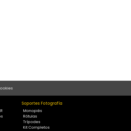
Cookies
Soportes Fotografía
LR
Monopiés
os
Rótulas
Trípodes
Kit Completos