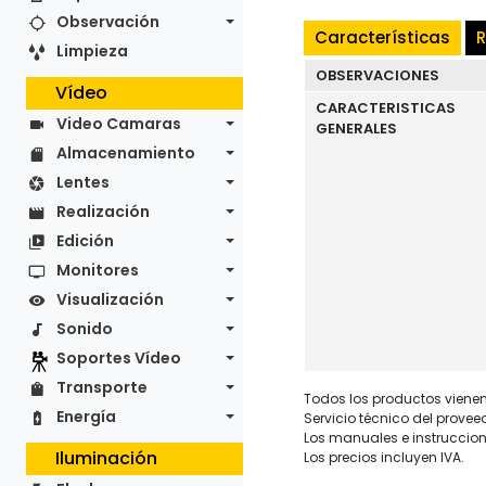
Observación
Características
R
Limpieza
OBSERVACIONES
Vídeo
CARACTERISTICAS
Video Camaras
GENERALES
Almacenamiento
Lentes
Realización
Edición
Monitores
Visualización
Sonido
Soportes Vídeo
Transporte
Todos los productos vienen 
Energía
Servicio técnico del provee
Los manuales e instruccion
Iluminación
Los precios incluyen IVA.