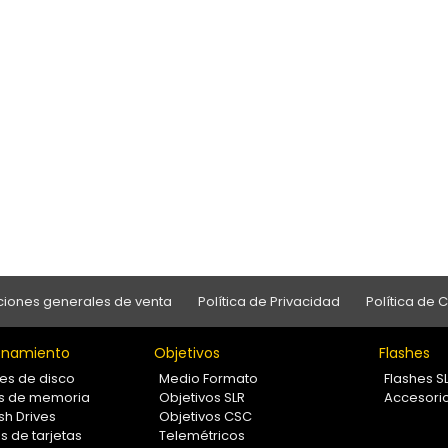
iones generales de venta
Política de Privacidad
Política de 
namiento
Objetivos
Flashes
es de disco
Medio Formato
Flashes S
as de memoria
Objetivos SLR
Accesori
sh Drives
Objetivos CSC
s de tarjetas
Telemétricos