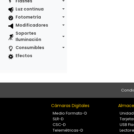
Flashes
Luz continua
Fotometría
Modificadores
Soportes
Iluminación
Consumibles
Efectos
Condic
Cámaras Digitales
Almace
Medio Formato-D
Unidad
SLR-D
Tarjet
CSC-D
USB Fla
Telemétricas-D
Lectore