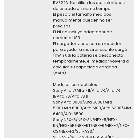
5V?2.1A. No utilice las dos interfaces
de entrada al mismo tiempo.
El peso y el tamaño medidos
manualmente pueden no ser
precisos.
El kit no incluye adaptador de
corriente USB.
El cargador viene con un medidor
para ayudar a mostrar cuánto cargó
(mAh). Si la batería se desconecta
temporalmente, el medidor volverá a
calcular su capacidad cargada
(mAh).
Modelos compatibles:
Sony Alfa 7/Alfa 7 II/Alfa 7R/Alfa 7R
II/Alfa 7S/Alfa 7S II
Sony Alfa 3000/Alfa 5000/Alfa
5100/Alfa 6000/Alfa 6100/Alfa 6300/Alfa
6400/Alfa 6500
Sony NEX-3/NEX-3N/NEX-5/NEX-
5N/NEX-5R/NEX-5T/NEX-6/NEX-7/NEX-
C3/NEX-F3/SLT-A33/
SLT-A35/SLT-A37/SLT-A55V/ILCE-