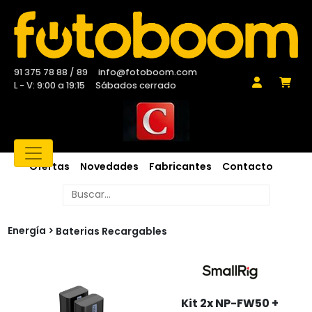
91 375 78 88 / 89
info@fotoboom.com
L - V: 9:00 a 19:15
Sábados cerrado
Ofertas
Novedades
Fabricantes
Contacto
Energía
Baterias Recargables
Kit 2x NP-FW50 +