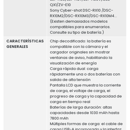
QX1/ZV-E10
Sony Cyber-shot DSC-RX10 /DSC-
RX10M2/DSC-RX10M3/DSC-RX10M4...
(Existen demasiados modelos
compatibles para enumerarlos.
Consulte su tipo de batería.)
CARACTERÍSTICAS
Chip decodificado: la batería es
GENERALES
compatible con la cámara y el
cargador originales sin mostrar
ventanas de aviso, habilitando la
visualización de energía
Carga rápida dual: carga
rápidamente una o dos baterías con
salida de alta tensión
Pantalla LCD que muestra la corriente
de carga, el voltaje de carga, el
progreso de carga y la capacidad de
carga en tiempo real
Baterías de larga duración: altas
capacidades desde 1030 mAh hasta
7800 mAh
Múltiples formas de carga: el cable de
carga USB-A incorporado y la interfaz