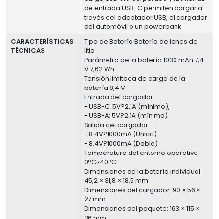
de entrada USB-C permiten cargar a
través del adaptador USB, el cargador
del automóvil o un powerbank
CARACTERÍSTICAS
Tipo de Batería Batería de iones de
TÉCNICAS
litio
Parámetro de la batería 1030 mAh 7,4
V 7,62 Wh
Tensión limitada de carga de la
batería 8,4 V
Entrada del cargador
- USB-C: 5V?2.1A (mínimo),
- USB-A: 5V?2.1A (mínimo)
Salida del cargador
- 8.4V?1000mA (Único)
- 8.4V?1000mA (Doble)
Temperatura del entorno operativo
0°C~40°C
Dimensiones de la batería individual:
45,2 × 31,8 × 18,5 mm
Dimensiones del cargador: 90 × 56 ×
27 mm
Dimensiones del paquete: 163 × 115 ×
36 mm