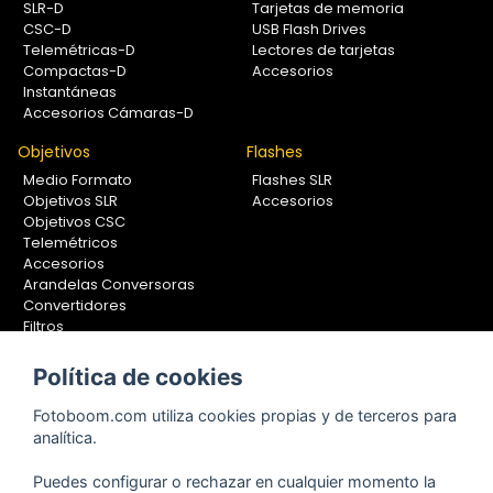
SLR-D
Tarjetas de memoria
CSC-D
USB Flash Drives
Telemétricas-D
Lectores de tarjetas
Compactas-D
Accesorios
Instantáneas
Accesorios Cámaras-D
Objetivos
Flashes
Medio Formato
Flashes SLR
Objetivos SLR
Accesorios
Objetivos CSC
Telemétricos
Accesorios
Arandelas Conversoras
Convertidores
Filtros
Lentes Aproximación
Calibradores
Política de cookies
Soportes Fotografía
Fotoboom.com utiliza cookies propias y de terceros para
Monopiés
analítica.
Rótulas
Trípodes
Puedes configurar o rechazar en cualquier momento la