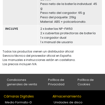
Peso neto de la batería individual: 45
g
Peso neto del cargador: 65 g
Peso del paquete: 219g
Material: ABS + policarbonato.
INCLUYE
2 x baterías NP-FW50
2 x cubiertas protectoras de batería
1 x cargador dual
1 x manual de usuario
Todos los productos vienen un distribuidor oficial
Servicio técnico del proveedor oficial en España.
Los manuales e instrucciones están en castellano.
Los precios incluyen IVA.
Condiciones
Política de
Política de
generales de venta
Privacidad
Cookies
Cámaras Digitales
Almacenamiento
Medio Formato-D
Unidades de disco