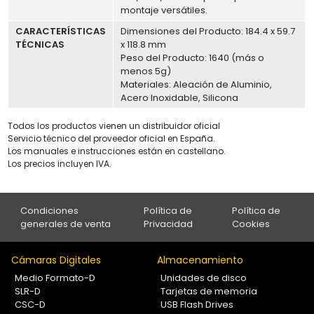
montaje versátiles.
CARACTERÍSTICAS
Dimensiones del Producto: 184.4 x 59.7
TÉCNICAS
x 118.8 mm
Peso del Producto: 1640 (más o
menos 5g)
Materiales: Aleación de Aluminio,
Acero Inoxidable, Silicona
Todos los productos vienen un distribuidor oficial
Servicio técnico del proveedor oficial en España.
Los manuales e instrucciones están en castellano.
Los precios incluyen IVA.
Condiciones
Política de
Política de
generales de venta
Privacidad
Cookies
Cámaras Digitales
Almacenamiento
Medio Formato-D
Unidades de disco
SLR-D
Tarjetas de memoria
CSC-D
USB Flash Drives