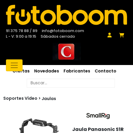
91 375 78 88 / 89
info@fotoboom.com
L - V: 9:00 a 19:15
Sábados cerrado
Ofertas
Novedades
Fabricantes
Contacto
Soportes Vídeo
Jaulas
Jaula Panasonic S1R