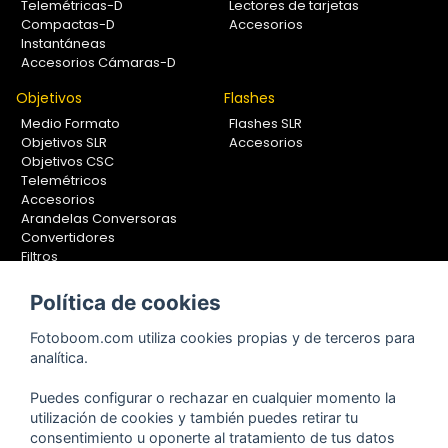
Telemétricas-D
Lectores de tarjetas
Compactas-D
Accesorios
Instantáneas
Accesorios Cámaras-D
Objetivos
Flashes
Medio Formato
Flashes SLR
Objetivos SLR
Accesorios
Objetivos CSC
Telemétricos
Accesorios
Arandelas Conversoras
Convertidores
Filtros
Lentes Aproximación
Calibradores
Política de cookies
Soportes Fotografía
Fotoboom.com utiliza cookies propias y de terceros para
Monopiés
analítica.
Rótulas
Trípodes
Puedes configurar o rechazar en cualquier momento la
Kit Completos
utilización de cookies y también puedes retirar tu
Accesorios
consentimiento u oponerte al tratamiento de tus datos