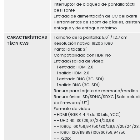
Interruptor de bloqueo de pantalla táctil
deslizante
Entrada de alimentación de CC del barril
Herramientas de zoom de píxeles, asisten
enfoque y de enfoque máximo
CARACTERÍSTICAS
Tamaño de la pantalla: 5,0" / 12,7 cm
TÉCNICAS
Resolución nativa: 1920 x 1080
Pantalla táctil: Sí
Compatibilidad con HDR: No
Entrada/salida de vídeo:
- 1 entrada HDMI 2.0
- 1 salida HDMI 2.0
- 1 entrada BNC (3G-SDI)
- 1 salida BNC (3G-SDI)
Ranura para tarjeta de memoria/medios:
Ranura única: SD/SDHC/SDXC [Solo actual
de firmware/LUT]
Formato de vídeo:
- HDMI (RGB 4:4:4 de 10 bits, YCC)
- - UHD 4K: 30/29,97/24/23,98
- - 1080p: 60/59,94/50/30/29,97/25/24/23
- - 1080i: 120/119,88/100/60/59,94/50
- - 720p: