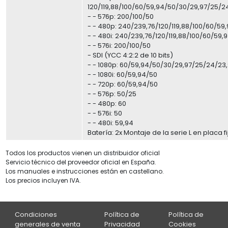
120/119,88/100/60/59,94/50/30/29,97/25/2
- - 576p: 200/100/50
- - 480p: 240/239,76/120/119,88/100/60/59
- - 480i: 240/239,76/120/119,88/100/60/59,
- - 576i: 200/100/50
- SDI (YCC 4:2:2 de 10 bits)
- - 1080p: 60/59,94/50/30/29,97/25/24/23
- - 1080i: 60/59,94/50
- - 720p: 60/59,94/50
- - 576p: 50/25
- - 480p: 60
- - 576i: 50
- - 480i: 59,94
Batería: 2x Montaje de la serie L en placa fi
Todos los productos vienen un distribuidor oficial
Servicio técnico del proveedor oficial en España.
Los manuales e instrucciones están en castellano.
Los precios incluyen IVA.
Condiciones
Política de
Política de
generales de venta
Privacidad
Cookies