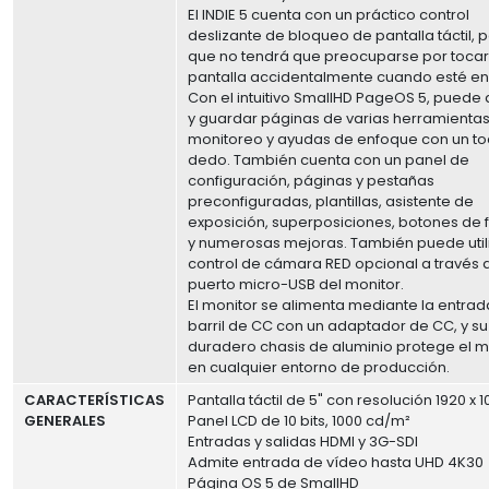
El INDIE 5 cuenta con un práctico control
deslizante de bloqueo de pantalla táctil, p
que no tendrá que preocuparse por tocar
pantalla accidentalmente cuando esté en
Con el intuitivo SmallHD PageOS 5, puede 
y guardar páginas de varias herramienta
monitoreo y ayudas de enfoque con un t
dedo. También cuenta con un panel de
configuración, páginas y pestañas
preconfiguradas, plantillas, asistente de
exposición, superposiciones, botones de 
y numerosas mejoras. También puede utili
control de cámara RED opcional a través 
puerto micro-USB del monitor.
El monitor se alimenta mediante la entra
barril de CC con un adaptador de CC, y su
duradero chasis de aluminio protege el m
en cualquier entorno de producción.
CARACTERÍSTICAS
Pantalla táctil de 5" con resolución 1920 x 
GENERALES
Panel LCD de 10 bits, 1000 cd/m²
Entradas y salidas HDMI y 3G-SDI
Admite entrada de vídeo hasta UHD 4K30
Página OS 5 de SmallHD