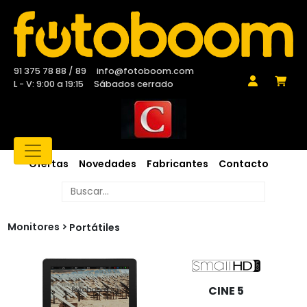
91 375 78 88 / 89
info@fotoboom.com
L - V: 9:00 a 19:15
Sábados cerrado
Ofertas
Novedades
Fabricantes
Contacto
Monitores
Portátiles
CINE 5