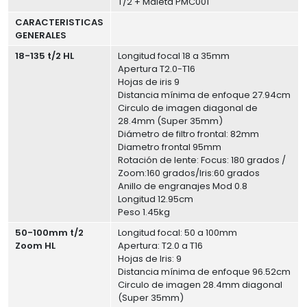
T/2 + Maleta PMC001
CARACTERISTICAS
GENERALES
18-135 t/2 HL
Longitud focal 18 a 35mm
Apertura T2.0-T16
Hojas de iris 9
Distancia mínima de enfoque 27.94cm
Circulo de imagen diagonal de
28.4mm (Super 35mm)
Diámetro de filtro frontal: 82mm
Diametro frontal 95mm
Rotación de lente: Focus: 180 grados /
Zoom:160 grados/Iris:60 grados
Anillo de engranajes Mod 0.8
Longitud 12.95cm
Peso 1.45kg
50-100mm t/2
Longitud focal: 50 a 100mm
Zoom HL
Apertura: T2.0 a T16
Hojas de Iris: 9
Distancia mínima de enfoque 96.52cm
Circulo de imagen 28.4mm diagonal
(Super 35mm)