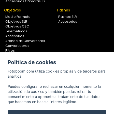
Accesorios Cámaras-D
Objetivos
Flashes
Medio Formato
Flashes SLR
Objetivos SLR
Accesorios
Objetivos CSC
Telemétricos
Accesorios
Arandelas Conversoras
Convertidores
Filtros
Lentes Aproximación
Calibradores
Política de cookies
Soportes Fotografía
Fotoboom.com utiliza cookies propias y de terceros para
Monopiés
analítica.
Rótulas
Trípodes
Puedes configurar o rechazar en cualquier momento la
Kit Completos
utilización de cookies y también puedes retirar tu
Accesorios
consentimiento u oponerte al tratamiento de tus datos
que hacemos en base al interés legítimo.