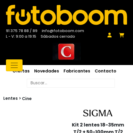
91 375 78 88 / 89
info@fotoboom.com
L - V: 9:00 a 19:15
Sábados cerrado
Ofertas
Novedades
Fabricantes
Contacto
Lentes
Cine
Kit 2 lentes 18-35mm
T/2 + 50-100mm T/2