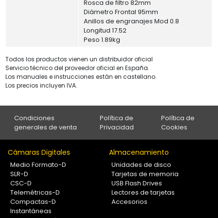
Rosca de filtro 82mm
Diámetro Frontal 95mm
Anillos de engranajes Mod 0.8
Longitud 17.52
Peso 1.89kg
Todos los productos vienen un distribuidor oficial
Servicio técnico del proveedor oficial en España.
Los manuales e instrucciones están en castellano.
Los precios incluyen IVA.
Condiciones
Política de
Política de
generales de venta
Privacidad
Cookies
Cámaras Digitales
Almacenamiento
Medio Formato-D
Unidades de disco
SLR-D
Tarjetas de memoria
CSC-D
USB Flash Drives
Telemétricas-D
Lectores de tarjetas
Compactas-D
Accesorios
Instantáneas