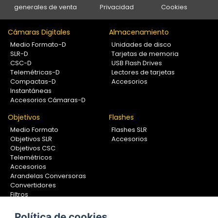
generales de venta
Privacidad
Cookies
Cámaras Digitales
Almacenamiento
Medio Formato-D
Unidades de disco
SLR-D
Tarjetas de memoria
CSC-D
USB Flash Drives
Telemétricas-D
Lectores de tarjetas
Compactas-D
Accesorios
Instantáneas
Accesorios Cámaras-D
Objetivos
Flashes
Medio Formato
Flashes SLR
Objetivos SLR
Accesorios
Objetivos CSC
Telemétricos
Accesorios
Arandelas Conversoras
Convertidores
Filtros
Lentes Aproximación
Calibradores
Política de cookies