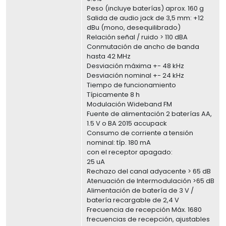
Peso (incluye baterías) aprox. 160 g
Salida de audio jack de 3,5 mm: +12
dBu (mono, desequilibrado)
Relación señal / ruido > 110 dBA
Conmutación de ancho de banda
hasta 42 MHz
Desviación máxima +- 48 kHz
Desviación nominal +- 24 kHz
Tiempo de funcionamiento
Típicamente 8 h
Modulación Wideband FM
Fuente de alimentación 2 baterías AA,
1.5 V o BA 2015 accupack
Consumo de corriente a tensión
nominal: típ. 180 mA
con el receptor apagado:
25 uA
Rechazo del canal adyacente > 65 dB
Atenuación de Intermodulación >65 dB
Alimentación de batería de 3 V /
batería recargable de 2,4 V
Frecuencia de recepción Máx. 1680
frecuencias de recepción, ajustables