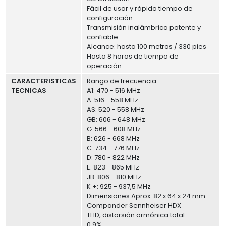
Fácil de usar y rápido tiempo de
configuración
Transmisión inalámbrica potente y
confiable
Alcance: hasta 100 metros / 330 pies
Hasta 8 horas de tiempo de
operación
CARACTERISTICAS
Rango de frecuencia
TECNICAS
A1: 470 - 516 MHz
A: 516 - 558 MHz
AS: 520 - 558 MHz
GB: 606 - 648 MHz
G: 566 - 608 MHz
B: 626 - 668 MHz
C: 734 - 776 MHz
D: 780 - 822 MHz
E: 823 - 865 MHz
JB: 806 - 810 MHz
K +: 925 - 937,5 MHz
Dimensiones Aprox. 82 x 64 x 24 mm
Compander Sennheiser HDX
THD, distorsión armónica total
0.9%