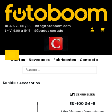
91 375 78 88 / 89
info@fotoboom.com
L - V: 9:00 a 19:15
Sábados cerrado
Ofertas
Novedades
Fabricantes
Contacto
Sonido
Accesorios
EK-100 G4-B
Micrófonos › Receptores