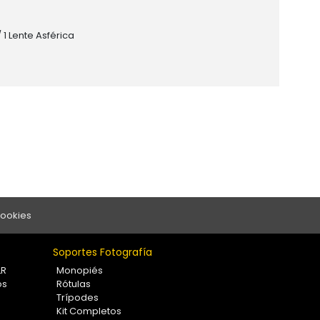
 1 Lente Asférica
Cookies
Soportes Fotografía
LR
Monopiés
os
Rótulas
Trípodes
Kit Completos