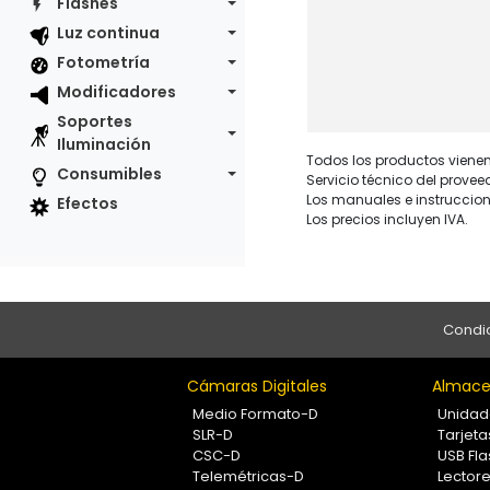
Flashes
Luz continua
Fotometría
Modificadores
Soportes
Iluminación
Todos los productos vienen 
Consumibles
Servicio técnico del provee
Los manuales e instruccion
Efectos
Los precios incluyen IVA.
Condic
Cámaras Digitales
Almace
Medio Formato-D
Unidad
SLR-D
Tarjet
CSC-D
USB Fla
Telemétricas-D
Lectore