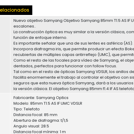
elacionados
Nuevo objetivo Samyang Objetivo Samyang 85mm T1.5 AS IF UM
escalones..
La construcción óptica es muy similar a la versión clásica, c
función de enfoque interno.
Es importante señalar que una de sus lentes es asférica (AS).
Incorpora diafragma iris, que permite producir un efecto Bok
recubiertas de múltiples capas antirreflejo (UMC), que permit
Como el resto de las focales para vídeo de Samyang, el objet
dentados, perfectos para funcionar con follow focus.
Tal como en el resto de ópticas Samyang VDSLR, los anillos d
facilita enormemente el trabajo al controlar el objetivo con
seguros que esta nueva óptica Samyang, dará a los usuarios 
la versión clásica. El objetivo Samyang 85mm f1.4 IF AS telefot
Fabricante: Samyang Optics
Modelo: 85mm T1.5 AS IF UMC VDSLR
Tipo: Telefoto
Distancia focal: 85 mm
Abertura de diafragma: t/1,5
Angulo visual: 28.5
Distancia focal mínima: 1 m