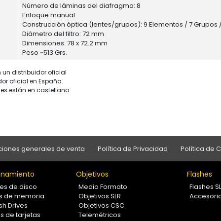
Número de láminas del diafragma: 8
Enfoque manual
Construcción óptica (lentes/grupos): 9 Elementos / 7 Grupos /
Diámetro del filtro: 72 mm
Dimensiones: 78 x 72.2 mm
Peso ~513 Grs.
un distribuidor oficial
dor oficial en España.
es están en castellano.
iones generales de venta
Política de Privacidad
Política de 
namiento
Objetivos
Flashes
es de disco
Medio Formato
Flashes S
as de memoria
Objetivos SLR
Accesori
sh Drives
Objetivos CSC
s de tarjetas
Telemétricos