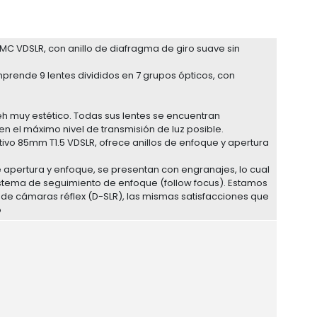
C VDSLR, con anillo de diafragma de giro suave sin
omprende 9 lentes divididos en 7 grupos ópticos, con
eh muy estético. Todas sus lentes se encuentran
en el máximo nivel de transmisión de luz posible.
ivo 85mm T1.5 VDSLR, ofrece anillos de enfoque y apertura
e apertura y enfoque, se presentan con engranajes, lo cual
 sistema de seguimiento de enfoque (follow focus). Estamos
de cámaras réflex (D-SLR), las mismas satisfacciones que
o