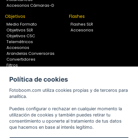
Accesorios Cámaras-D
Objetivos
Flashes
Medio Formato
Flashes SLR
Objetivos SLR
Accesorios
Objetivos CSC
Telemétricos
Accesorios
Arandelas Conversoras
Convertidores
Filtros
Lentes Aproximación
Calibradores
Política de cookies
Soportes Fotografía
Fotoboom.com utiliza cookies propias y de terceros para
Monopiés
analítica.
Rótulas
Trípodes
Puedes configurar o rechazar en cualquier momento la
Kit Completos
utilización de cookies y también puedes retirar tu
Accesorios
consentimiento u oponerte al tratamiento de tus datos
que hacemos en base al interés legítimo.