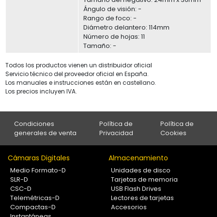
Ángulo de visión: -
Rango de foco: -
Diámetro delantero: 114mm
Número de hojas: 11
Tamaño: -
Todos los productos vienen un distribuidor oficial
Servicio técnico del proveedor oficial en España.
Los manuales e instrucciones están en castellano.
Los precios incluyen IVA.
Condiciones
Política de
Política de
generales de venta
Privacidad
Cookies
Cámaras Digitales
Almacenamiento
Medio Formato-D
Unidades de disco
SLR-D
Tarjetas de memoria
CSC-D
USB Flash Drives
Telemétricas-D
Lectores de tarjetas
Compactas-D
Accesorios
Instantáneas