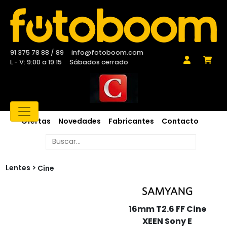
91 375 78 88 / 89
info@fotoboom.com
L - V: 9:00 a 19:15
Sábados cerrado
Ofertas
Novedades
Fabricantes
Contacto
Lentes
Cine
16mm T2.6 FF Cine
XEEN Sony E