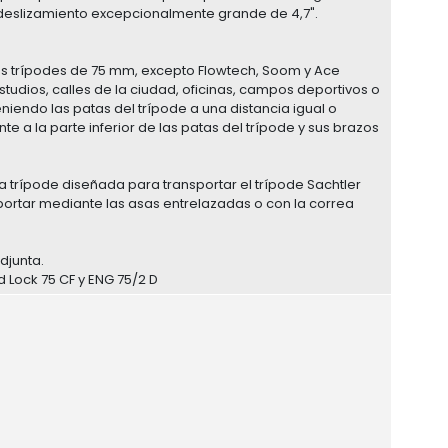
e deslizamiento excepcionalmente grande de 4,7".
los trípodes de 75 mm, excepto Flowtech, Soom y Ace
estudios, calles de la ciudad, oficinas, campos deportivos o
niendo las patas del trípode a una distancia igual o
te a la parte inferior de las patas del trípode y sus brazos
 trípode diseñada para transportar el trípode Sachtler
portar mediante las asas entrelazadas o con la correa
djunta.
 Lock 75 CF y ENG 75/2 D