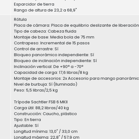
Esparcidor de tierra
Rango de altura de 23,2 a 68,9"
Rótula
Placa de cámara: Placa de equilibrio deslizante de liberación
Tipo de cabeza: Cabeza fluida
Montaje de base: Media bola de 75 mm
Contrapeso: Incremental de 15 pasos
Control de arrastre: Sí
Bloqueo panorámico independiente: Sí
Bloqueo de inclinación independiente: Sí
Inclinación vertical: De +90° a -70°
Capacidad de carga: 17,6 libras/8 kg
Montaje de accesorios: 2x Accesorio para mango panorámi
Nivel de burbuja: Sí (Iluminado)
Peso: 5,5 libras/2,5 kg
Trípode Sachtler FSB 6 MKII
Carga útil: 88,2 libras/40 kg
Construcción: Caucho, plástico
Tipo: En tierra
Ajustable: Sí
Longitud mínima: 13,0" / 33,0 cm
Longitud máxima: 22,8" / 57,9 cm