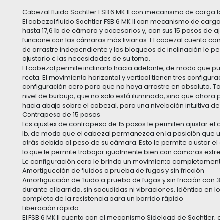
Cabezal fluido Sachtler FSB 6 MK II con mecanismo de carga l
El cabezal fluido Sachtler FSB 6 MK II con mecanismo de carga l
hasta 17,6 lb de cámara y accesorios y, con sus 15 pasos de 
funcione con las cámaras más livianas. El cabezal cuenta con
de arrastre independiente y los bloqueos de inclinación le p
ajustarlo a las necesidades de su toma.
El cabezal permite inclinarlo hacia adelante, de modo que pue
recta. El movimiento horizontal y vertical tienen tres config
configuración cero para que no haya arrastre en absoluto. 
nivel de burbuja, que no solo está iluminado, sino que ahor
hacia abajo sobre el cabezal, para una nivelación intuitiva de
Contrapeso de 15 pasos
Los ajustes de contrapeso de 15 pasos le permiten ajustar el
lb, de modo que el cabezal permanezca en la posición que ust
atrás debido al peso de su cámara. Esto le permite ajustar e
lo que le permite trabajar igualmente bien con cámaras extr
La configuración cero le brinda un movimiento completamente 
Amortiguación de fluidos a prueba de fugas y sin fricción
Amortiguación de fluido a prueba de fugas y sin fricción con
durante el barrido, sin sacudidas ni vibraciones. Idéntico en lo
completa de la resistencia para un barrido rápido
Liberación rápida
El FSB 6 MK II cuenta con el mecanismo Sideload de Sachtler,