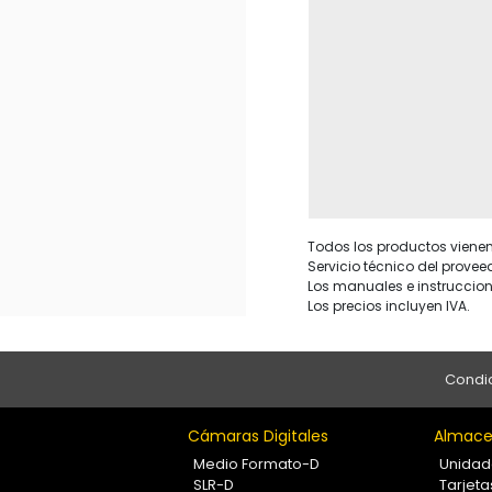
Todos los productos vienen 
Servicio técnico del provee
Los manuales e instruccion
Los precios incluyen IVA.
Condic
Cámaras Digitales
Almace
Medio Formato-D
Unidad
SLR-D
Tarjet