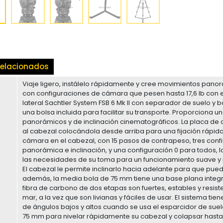
elacionados
Viaje ligero, instálelo rápidamente y cree movimientos panorá
con configuraciones de cámara que pesen hasta 17,6 lb con e
lateral Sachtler System FSB 6 Mk II con separador de suelo y b
una bolsa incluida para facilitar su transporte. Proporciona
panorámicos y de inclinación cinematográficos. La placa d
al cabezal colocándola desde arriba para una fijación rápida.
cámara en el cabezal, con 15 pasos de contrapeso, tres conf
panorámica e inclinación, y una configuración 0 para todos, l
las necesidades de su toma para un funcionamiento suave 
El cabezal le permite inclinarlo hacia adelante para que pueda
además, la media bola de 75 mm tiene una base plana integ
fibra de carbono de dos etapas son fuertes, estables y resist
mar, a la vez que son livianas y fáciles de usar. El sistema t
de ángulos bajos y altos cuando se usa el esparcidor de sue
75 mm para nivelar rápidamente su cabezal y colapsar hasta 