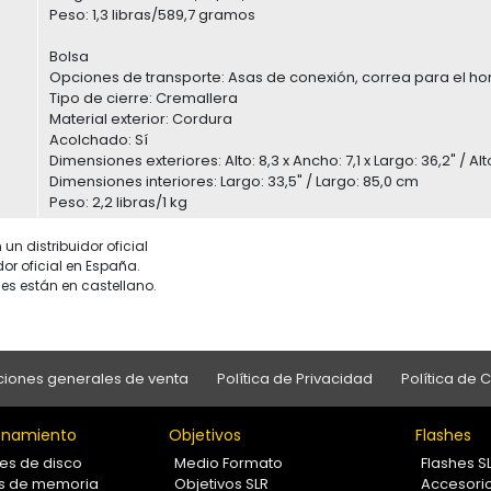
Peso: 1,3 libras/589,7 gramos
Bolsa
Opciones de transporte: Asas de conexión, correa para el h
Tipo de cierre: Cremallera
Material exterior: Cordura
Acolchado: Sí
Dimensiones exteriores: Alto: 8,3 x Ancho: 7,1 x Largo: 36,2" / Alto
Dimensiones interiores: Largo: 33,5" / Largo: 85,0 cm
Peso: 2,2 libras/1 kg
un distribuidor oficial
dor oficial en España.
es están en castellano.
iones generales de venta
Política de Privacidad
Política de 
namiento
Objetivos
Flashes
es de disco
Medio Formato
Flashes S
as de memoria
Objetivos SLR
Accesori