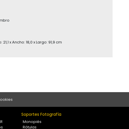
ombro
: 21,1 x Ancho: 18,0 x Largo: 91,9 cm
Cookies
Soportes Fotografía
LR
Monopiés
os
Rótulas