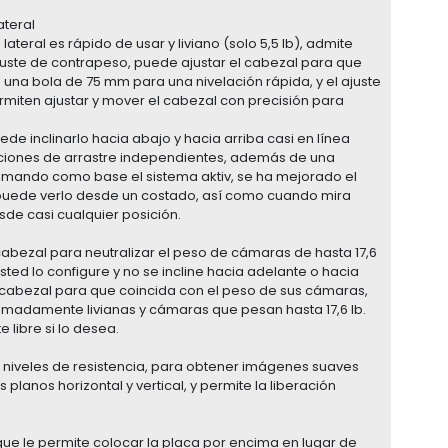
ateral
ateral es rápido de usar y liviano (solo 5,5 lb), admite
ajuste de contrapeso, puede ajustar el cabezal para que
 una bola de 75 mm para una nivelación rápida, y el ajuste
ermiten ajustar y mover el cabezal con precisión para
de inclinarlo hacia abajo y hacia arriba casi en línea
uraciones de arrastre independientes, además de una
Tomando como base el sistema aktiv, se ha mejorado el
a puede verlo desde un costado, así como cuando mira
sde casi cualquier posición.
 cabezal para neutralizar el peso de cámaras de hasta 17,6
ed lo configure y no se incline hacia adelante o hacia
l cabezal para que coincida con el peso de sus cámaras,
emadamente livianas y cámaras que pesan hasta 17,6 lb.
libre si lo desea.
 3 niveles de resistencia, para obtener imágenes suaves
s planos horizontal y vertical, y permite la liberación
 que le permite colocar la placa por encima en lugar de