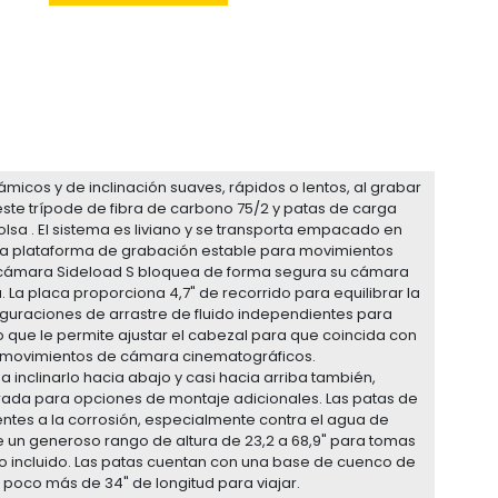
micos y de inclinación suaves, rápidos o lentos, al grabar
ste trípode de fibra de carbono 75/2 y patas de carga
olsa . El sistema es liviano y se transporta empacado en
 una plataforma de grabación estable para movimientos
e cámara Sideload S bloquea de forma segura su cámara
 La placa proporciona 4,7" de recorrido para equilibrar la
iguraciones de arrastre de fluido independientes para
o que le permite ajustar el cabezal para que coincida con
y movimientos de cámara cinematográficos.
 inclinarlo hacia abajo y casi hacia arriba también,
rada para opciones de montaje adicionales. Las patas de
entes a la corrosión, especialmente contra el agua de
iene un generoso rango de altura de 23,2 a 68,9" para tomas
lo incluido. Las patas cuentan con una base de cuenco de
poco más de 34" de longitud para viajar.