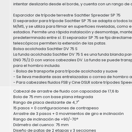
intentar deslizarla desde el borde, y cuenta con un rango d
Esparcidor de trípode terrestre Sachtler Spreader SP 75
El separador para trípode Sachtler SP 75 se adapta a todos 
M/MS, y se utiliza para filmar en superficies niveladas, como 
estadios. Permite una rápida instalación y desmontaje, mante
predeterminada entre sí. El separador SP 75 se fija directamen
telescópicos permiten la extensión de las patas.
Bolsa acolchada Sachtler DV 75 S
La funda acolchada Sachtler DV 75 S es una funda blanda para
ENG 75/2 D con varios cabezales DV. La funda se puede trans
para el hombro incluida.
- Bolsa de transporte para trípode acolchada y suave
- Se lleva mediante asas entrelazadas o correa de hombro a
- Para cabezales fluidos FSB y Cine DSLR sobre trípodes Speed
Cabezal de arrastre de fluido con capacidad de 17,6 lb
Bola de 75 mm con base plana integrada
Rango de placa deslizante de 4,7"
15 pasos + 0 configuraciones de contrapeso
Arrastre de 3 pasos + 0 movimientos de giro e inclinación
Rango de inclinación de +90/-70°
Diámetro del cuenco: 75 mm
Diseño de patas de 2 etapas y 3 secciones