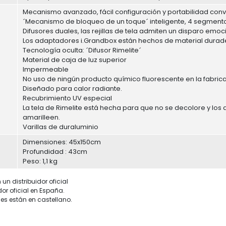
Mecanismo avanzado, fácil configuración y portabilidad con
´Mecanismo de bloqueo de un toque´ inteligente, 4 segmento
Difusores duales, las rejillas de tela admiten un disparo emoci
Los adaptadores i.Grandbox están hechos de material duradero
Tecnología oculta: ´Difusor Rimelite´
Material de caja de luz superior
Impermeable
No uso de ningún producto químico fluorescente en la fabrica
Diseñado para calor radiante.
Recubrimiento UV especial
La tela de Rimelite está hecha para que no se decolore y los 
amarilleen.
Varillas de duraluminio
Dimensiones: 45x150cm
Profundidad : 43cm
Peso: 1,1 kg
un distribuidor oficial
dor oficial en España.
es están en castellano.