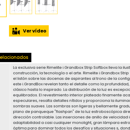
Ver vídeo
elacionados
La exclusiva serie Rimelite i.Grandbox Strip Softbox lleva la il
construcción, la tecnología o el arte. Rimelite i.Grandbox St
el listón sobre las docenas de aspirantes al trono de la config
este i.GrandBox revelan tanto el detalle como la profundidad,
clásico hasta lo inspirado. La distribución de la luz es excep
equilibrados. El revestimiento interior plateado finamente aca
especulares, resalta detalles nítidos y proporciona la ilumin
sombras suaves. Las sombras son ligeras y bellamente gradua
plano de panqueque "flashpan" de la luz estroboscópica direct
dirección controlable. Las inserciones de anillo de velocid
adaptabilidad a casi cualquier monolight, gran lámpara estr
óptima para dominar todos los desafíos y situaciones s, dond