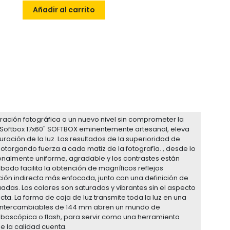
Añadir al carrito
ustración fotográfica a un nuevo nivel sin comprometer la
rip Softbox 17x60" SOFTBOX eminentemente artesanal, eleva
uración de la luz. Los resultados de la superioridad de
 otorgando fuerza a cada matiz de la fotografía. , desde lo
cionalmente uniforme, agradable y los contrastes están
bado facilita la obtención de magníficos reflejos
ación indirecta más enfocada, junto con una definición de
das. Los colores son saturados y vibrantes sin el aspecto
a. La forma de caja de luz transmite toda la luz en una
ad intercambiables de 144 mm abren un mundo de
oboscópica o flash, para servir como una herramienta
e la calidad cuenta.