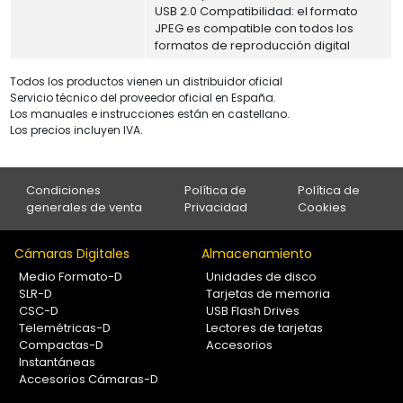
USB 2.0 Compatibilidad: el formato
JPEG es compatible con todos los
formatos de reproducción digital
Todos los productos vienen un distribuidor oficial
Servicio técnico del proveedor oficial en España.
Los manuales e instrucciones están en castellano.
Los precios incluyen IVA.
Condiciones
Política de
Política de
generales de venta
Privacidad
Cookies
Cámaras Digitales
Almacenamiento
Medio Formato-D
Unidades de disco
SLR-D
Tarjetas de memoria
CSC-D
USB Flash Drives
Telemétricas-D
Lectores de tarjetas
Compactas-D
Accesorios
Instantáneas
Accesorios Cámaras-D