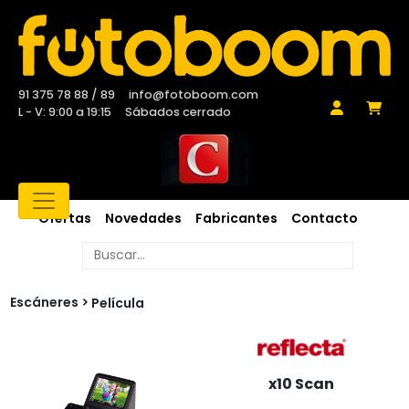
91 375 78 88 / 89
info@fotoboom.com
L - V: 9:00 a 19:15
Sábados cerrado
Ofertas
Novedades
Fabricantes
Contacto
Escáneres
Película
x10 Scan