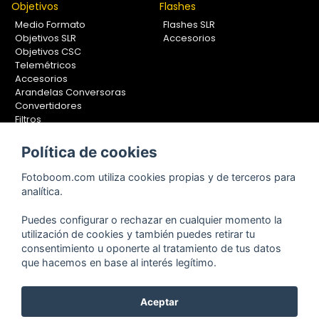
Objetivos
Flashes
Medio Formato
Flashes SLR
Objetivos SLR
Accesorios
Objetivos CSC
Telemétricos
Accesorios
Arandelas Conversoras
Convertidores
Filtros
Lentes Aproximación
Calibradores
Política de cookies
Soportes Fotografía
Fotoboom.com utiliza cookies propias y de terceros para
Monopiés
analítica.
Rótulas
Trípodes
Puedes configurar o rechazar en cualquier momento la
Kit Completos
utilización de cookies y también puedes retirar tu
Accesorios
consentimiento u oponerte al tratamiento de tus datos
que hacemos en base al interés legítimo.
Aceptar
Copyright © 2001-2024, Fotoboom, Fotonet, S.L. CIF. B-83430587
C/ San Romualdo Nº26 - 28037 Madrid - España