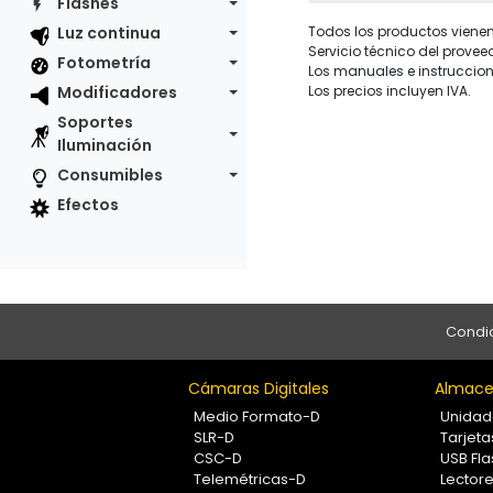
Flashes
Todos los productos vienen 
Luz continua
Servicio técnico del provee
Fotometría
Los manuales e instruccion
Los precios incluyen IVA.
Modificadores
Soportes
Iluminación
Consumibles
Efectos
Condic
Cámaras Digitales
Almace
Medio Formato-D
Unidad
SLR-D
Tarjet
CSC-D
USB Fla
Telemétricas-D
Lectore