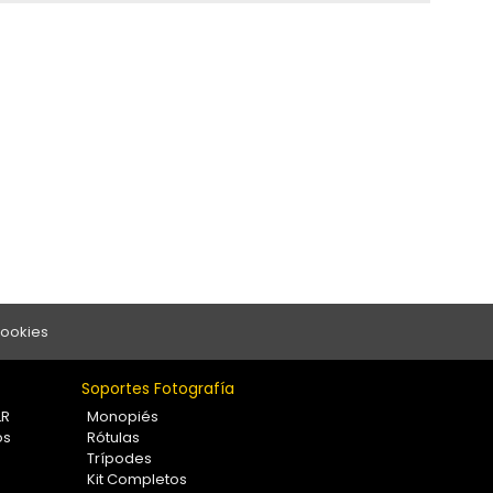
Cookies
Soportes Fotografía
LR
Monopiés
os
Rótulas
Trípodes
Kit Completos