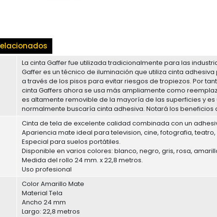
elacionados
La cinta Gaffer fue utilizada tradicionalmente para las industri
Gaffer es un técnico de iluminación que utiliza cinta adhesiva
a través de los pisos para evitar riesgos de tropiezos. Por tant
cinta Gaffers ahora se usa más ampliamente como reemplazo d
es altamente removible de la mayoría de las superficies y es
normalmente buscaría cinta adhesiva. Notará los beneficios de
Cinta de tela de excelente calidad combinada con un adhesiv
Apariencia mate ideal para television, cine, fotografia, teatro, 
Especial para suelos portátiles.
Disponible en varios colores: blanco, negro, gris, rosa, amarillo
Medida del rollo 24 mm. x 22,8 metros.
Uso profesional
Color Amarillo Mate
Material Tela
Ancho 24 mm
Largo: 22,8 metros