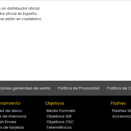
un distribuidor oficial
dor oficial en España.
es están en castellano.
iones generales de venta
Política de Privacidad
Política de 
namiento
Objetivos
Flashes
es de disco
Medio Formato
Flashes S
as de memoria
Objetivos SLR
Accesori
sh Drives
Objetivos CSC
s de tarjetas
Telemétricos