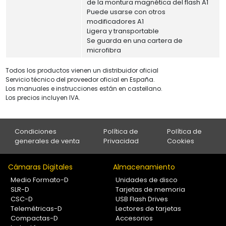
de la montura magnética del flash A1
Puede usarse con otros
modificadores A1
Ligera y transportable
Se guarda en una cartera de
microfibra
Todos los productos vienen un distribuidor oficial
Servicio técnico del proveedor oficial en España.
Los manuales e instrucciones están en castellano.
Los precios incluyen IVA.
Condiciones
Política de
Política de
generales de venta
Privacidad
Cookies
Cámaras Digitales
Almacenamiento
Medio Formato-D
Unidades de disco
SLR-D
Tarjetas de memoria
CSC-D
USB Flash Drives
Telemétricas-D
Lectores de tarjetas
Compactas-D
Accesorios