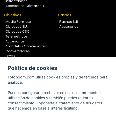
Instantáneas
Accesorios Cámaras-D
Objetivos
Flashes
Medio Formato
Flashes SLR
Objetivos SLR
Accesorios
Objetivos CSC
Telemétricos
Accesorios
Arandelas Conversoras
Convertidores
Filtros
Lentes Aproximación
Calibradores
Política de cookies
Soportes Fotografía
Fotoboom.com utiliza cookies propias y de terceros para
Monopiés
analítica.
Rótulas
Trípodes
Puedes configurar o rechazar en cualquier momento la
Kit Completos
utilización de cookies y también puedes retirar tu
Accesorios
consentimiento u oponerte al tratamiento de tus datos
que hacemos en base al interés legítimo.