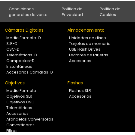
Condiciones
Política de
Política de
generales de venta
Privacidad
Cookies
Cámaras Digitales
Almacenamiento
Medio Formato-D
Unidades de disco
SLR-D
Tarjetas de memoria
CSC-D
USB Flash Drives
Telemétricas-D
Lectores de tarjetas
Compactas-D
Accesorios
Instantáneas
Accesorios Cámaras-D
Objetivos
Flashes
Medio Formato
Flashes SLR
Objetivos SLR
Accesorios
Objetivos CSC
Telemétricos
Accesorios
Arandelas Conversoras
Convertidores
Filtros