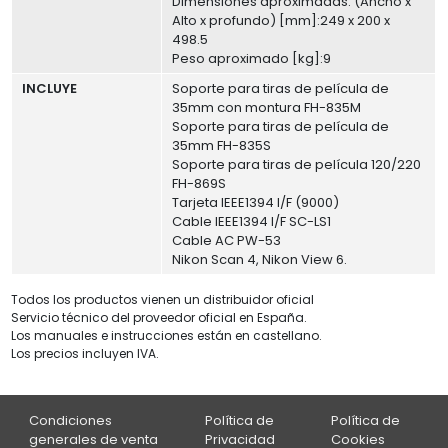
Dimensiones aproximadas: (Ancho x
Alto x profundo) [mm]:249 x 200 x
498.5
Peso aproximado [kg]:9
INCLUYE
Soporte para tiras de película de
35mm con montura FH-835M
Soporte para tiras de película de
35mm FH-835S
Soporte para tiras de película 120/220
FH-869S
Tarjeta IEEE1394 I/F (9000)
Cable IEEE1394 I/F SC-LS1
Cable AC PW-53
Nikon Scan 4, Nikon View 6.
Todos los productos vienen un distribuidor oficial
Servicio técnico del proveedor oficial en España.
Los manuales e instrucciones están en castellano.
Los precios incluyen IVA.
Condiciones
Política de
Política de
generales de venta
Privacidad
Cookies