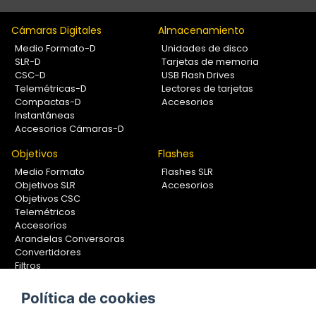
Cámaras Digitales
Almacenamiento
Medio Formato-D
Unidades de disco
SLR-D
Tarjetas de memoria
CSC-D
USB Flash Drives
Telemétricas-D
Lectores de tarjetas
Compactas-D
Accesorios
Instantáneas
Accesorios Cámaras-D
Objetivos
Flashes
Medio Formato
Flashes SLR
Objetivos SLR
Accesorios
Objetivos CSC
Telemétricos
Accesorios
Arandelas Conversoras
Convertidores
Filtros
Lentes Aproximación
Calibradores
Política de cookies