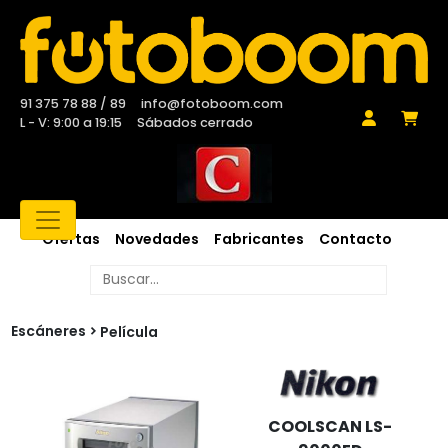
91 375 78 88 / 89
info@fotoboom.com
L - V: 9:00 a 19:15
Sábados cerrado
Ofertas
Novedades
Fabricantes
Contacto
Escáneres
Película
COOLSCAN LS-