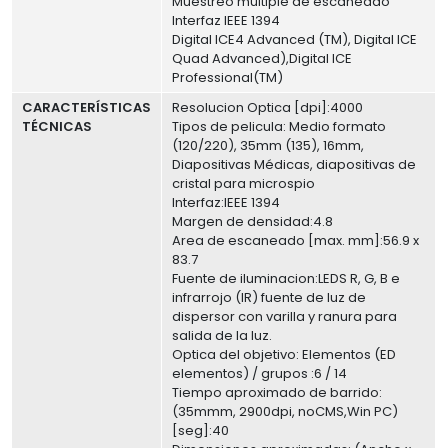
Muestreo múltiple de escaneado
Interfaz IEEE 1394
Digital ICE4 Advanced (TM), Digital ICE
Quad Advanced),Digital ICE
Professional(TM)
CARACTERÍSTICAS
Resolucion Optica [dpi]:4000
TÉCNICAS
Tipos de pelicula: Medio formato
(120/220), 35mm (135), 16mm,
Diapositivas Médicas, diapositivas de
cristal para microspio
Interfaz:IEEE 1394
Margen de densidad:4.8
Area de escaneado [max. mm]:56.9 x
83.7
Fuente de iluminacion:LEDS R, G, B e
infrarrojo (IR) fuente de luz de
dispersor con varilla y ranura para
salida de la luz.
Optica del objetivo: Elementos (ED
elementos) / grupos :6 / 14
Tiempo aproximado de barrido:
(35mmm, 2900dpi, noCMS,Win PC)
[seg]:40